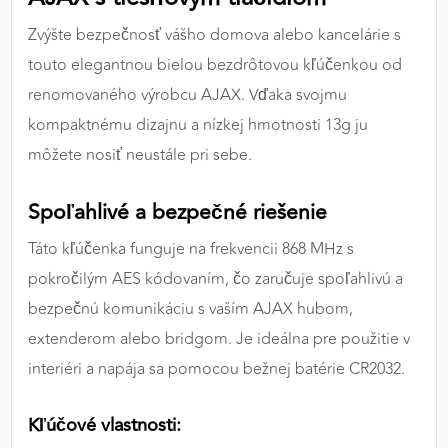
výkon a funkčnosť našich stránok.
Zvýšte bezpečnosť vášho domova alebo kancelárie s
touto elegantnou bielou bezdrôtovou kľúčenkou od
Google Analytics
renomovaného výrobcu AJAX. Vďaka svojmu
Poskytovateľ:
Google
kompaktnému dizajnu a nízkej hmotnosti 13g ju
môžete nosiť neustále pri sebe.
MARKETINGOVÉ COOKIES
Spoľahlivé a bezpečné riešenie
Marketingové cookies sa používajú na sledovanie
správania používateľov naprieč webovými
Táto kľúčenka funguje na frekvencii 868 MHz s
stránkami. Umožňujú nám a našim partnerom
pokročilým AES kódovaním, čo zaručuje spoľahlivú a
zobrazovať cielenú a relevantnú reklamu, a to na
bezpečnú komunikáciu s vaším AJAX hubom,
našom webe aj v reklamných sieťach tretích strán.
extenderom alebo bridgom. Je ideálna pre použitie v
Google Ads
interiéri a napája sa pomocou bežnej batérie CR2032.
Poskytovateľ:
Google
Kľúčové vlastnosti: