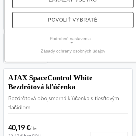
POVOLIŤ VYBRATÉ
Podrobné nastavenia
Zásady ochrany osobných údajov
NEVYHNUTNÉ COOKIES
(vždy aktívne, nemožno vypnúť)
AJAX SpaceControl White
Tieto cookies sú potrebné na správne fungovanie
webovej stránky a bez nich by nebolo možné
Bezdrôtová kľúčenka
zabezpečiť jej plnú funkčnosť.
Bezdrôtová obojsmerná kľúčenka s tiesňovým
tlačidlom
Nevyhnutné cookies
40,19 €
/ ks
PREFERENČNÉ COOKIES