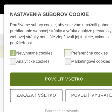
Máte otázky ?
+421 950 242 694
esho
NASTAVENIA SÚBOROV COOKIE
Používame súbory cookie, aby sme vám umožnili pohodl
prehliadanie webovej stránky a vďaka analýze prevádzky
webovej stránky neustále zlepšovali jej funkcie, výkon a
KAMEROVÉ SYSTÉMY
ZABEZPEČOVACIE SYSTÉMY
použiteľnosť.
Zabezpečovacie systémy
AJAX SpaceCon
Nevyhnutné cookies
Preferenčné cookies
Analytické cookies
Marketingové cookies
POVOLIŤ VŠETKO
ZAKÁZAŤ VŠETKO
POVOLIŤ VYBRAT
Podrobné nastavenia