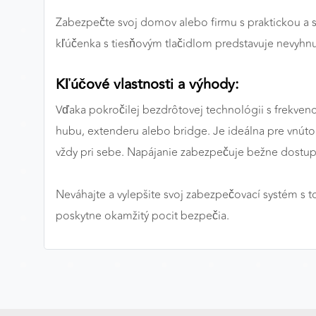
Zabezpečte svoj domov alebo firmu s praktickou 
Preferenčné cookies
kľúčenka s tiesňovým tlačidlom predstavuje nevyhn
Kľúčové vlastnosti a výhody:
ANALYTICKÉ COOKIES
Analytické cookies nám umožňujú meranie výkonu
Vďaka pokročilej bezdrôtovej technológii s frekve
nášho webu. Ich pomocou určujeme počet návštev a
hubu, extenderu alebo bridge. Je ideálna pre vnúto
zdroje návštev našich webových stránok. Dáta získané
vždy pri sebe. Napájanie zabezpečuje bežne dostup
pomocou týchto cookies spracovávame anonymne a
súhrnne, bez použitia identifikátorov, ktoré ukazujú na
konkrétnych používateľov nášho webu. Vďaka týmto
Neváhajte a vylepšite svoj zabezpečovací systém s 
cookies môžeme optimalizovať výkon a funkčnosť
poskytne okamžitý pocit bezpečia.
našich stránok.
Google Analytics
Poskytovateľ:
Google