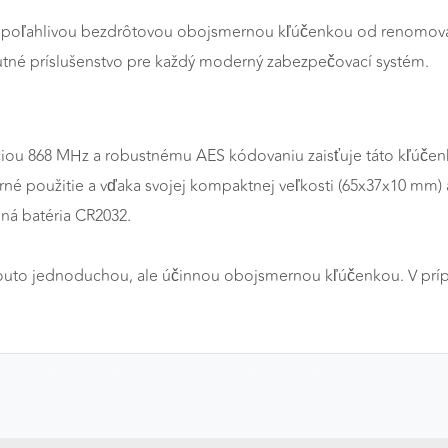
a spoľahlivou bezdrôtovou obojsmernou kľúčenkou od renomova
utné príslušenstvo pre každý moderný zabezpečovací systém.
nciou 868 MHz a robustnému AES kódovaniu zaisťuje táto kľúče
rné použitie a vďaka svojej kompaktnej veľkosti (65x37x10 mm)
ná batéria CR2032.
touto jednoduchou, ale účinnou obojsmernou kľúčenkou. V prípa