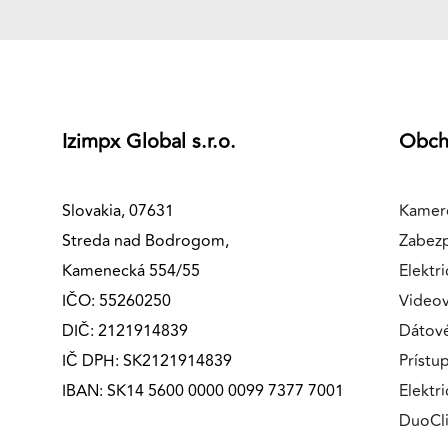
MARKETINGOVÉ COOKIES
Marketingové cookies sa používajú na sledovanie
správania používateľov naprieč webovými stránkami.
Umožňujú nám a našim partnerom zobrazovať cielenú 
relevantnú reklamu, a to na našom webe aj v
Izimpx Global s.r.o.
Obc
reklamných sieťach tretích strán.
Google Ads
Slovakia, 07631
Kamer
Streda nad Bodrogom,
Zabez
Poskytovateľ:
Google
Kamenecká 554/55
Elektri
IČO: 55260250
Videov
DIČ: 2121914839
Dátov
IČ DPH: SK2121914839
Prístu
IBAN: SK14 5600 0000 0099 7377 7001
Elektr
DuoCl