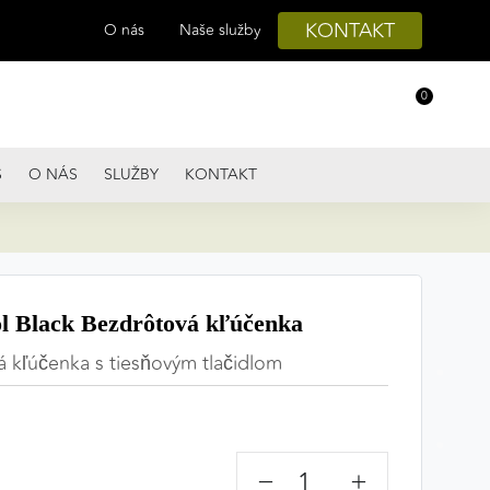
KONTAKT
O nás
Naše služby
0
S
O NÁS
SLUŽBY
KONTAKT
 Black Bezdrôtová kľúčenka
 kľúčenka s tiesňovým tlačidlom
−
+