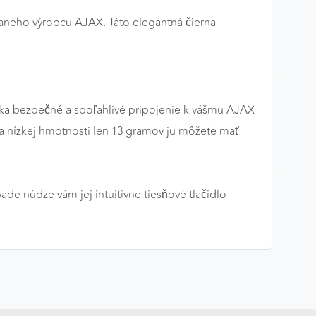
ného výrobcu AJAX. Táto elegantná čierna
nka bezpečné a spoľahlivé pripojenie k vášmu AJAX
 a nízkej hmotnosti len 13 gramov ju môžete mať
de núdze vám jej intuitívne tiesňové tlačidlo