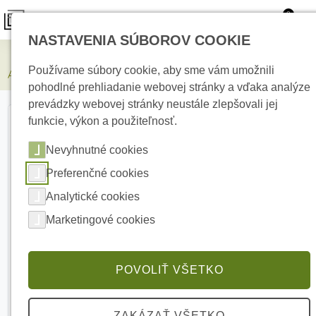
0
NASTAVENIA SÚBOROV COOKIE
Zabezpečovacie systémy
Používame súbory cookie, aby sme vám umožnili
AJAX MotionProtect Plus White Bezdrôtový detektor pohybu
pohodlné prehliadanie webovej stránky a vďaka analýze
prevádzky webovej stránky neustále zlepšovali jej
funkcie, výkon a použiteľnosť.
Nevyhnutné cookies
Preferenčné cookies
Analytické cookies
Marketingové cookies
POVOLIŤ VŠETKO
ZAKÁZAŤ VŠETKO