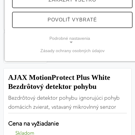
POVOLIŤ VYBRATÉ
Podrobné nastavenia
Zásady ochrany osobných údajov
NEVYHNUTNÉ COOKIES
(vždy aktívne, nemožno vypnúť)
AJAX MotionProtect Plus White
Tieto cookies sú potrebné na správne fungovanie
webovej stránky a bez nich by nebolo možné
Bezdrôtový detektor pohybu
zabezpečiť jej plnú funkčnosť.
Bezdrôtový detektor pohybu ignorujúci pohyb
domácich zvierat, vstavaný mikrovlnný senzor
Nevyhnutné cookies
Cena na vyžiadanie
PREFERENČNÉ COOKIES
Skladom