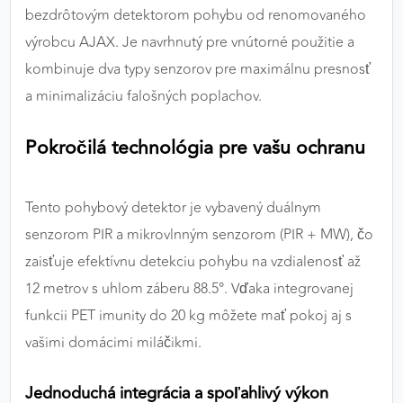
bezdrôtovým detektorom pohybu od renomovaného
výkon a funkčnosť našich stránok.
výrobcu AJAX. Je navrhnutý pre vnútorné použitie a
Google Analytics
kombinuje dva typy senzorov pre maximálnu presnosť
a minimalizáciu falošných poplachov.
Poskytovateľ:
Google
Pokročilá technológia pre vašu ochranu
MARKETINGOVÉ COOKIES
Marketingové cookies sa používajú na sledovanie
Tento pohybový detektor je vybavený duálnym
správania používateľov naprieč webovými
senzorom PIR a mikrovlnným senzorom (PIR + MW), čo
stránkami. Umožňujú nám a našim partnerom
zaisťuje efektívnu detekciu pohybu na vzdialenosť až
zobrazovať cielenú a relevantnú reklamu, a to na
našom webe aj v reklamných sieťach tretích strán.
12 metrov s uhlom záberu 88.5°. Vďaka integrovanej
funkcii PET imunity do 20 kg môžete mať pokoj aj s
Google Ads
vašimi domácimi miláčikmi.
Poskytovateľ:
Google
Jednoduchá integrácia a spoľahlivý výkon