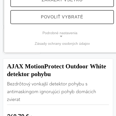
POVOLIŤ VYBRATÉ
Podrobné nastavenia
Zásady ochrany osobných údajov
NEVYHNUTNÉ COOKIES
(vždy aktívne, nemožno vypnúť)
AJAX MotionProtect Outdoor White
Tieto cookies sú potrebné na správne fungovanie
webovej stránky a bez nich by nebolo možné
detektor pohybu
zabezpečiť jej plnú funkčnosť.
Bezdrôtový vonkajší detektor pohybu s
antimaskingom ignorujúci pohyb domácich
Nevyhnutné cookies
zvierat
PREFERENČNÉ COOKIES