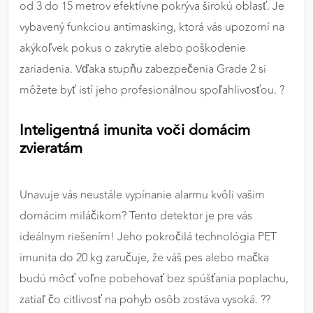
od 3 do 15 metrov efektívne pokrýva širokú oblasť. Je
vybavený funkciou antimasking, ktorá vás upozorní na
akýkoľvek pokus o zakrytie alebo poškodenie
zariadenia. Vďaka stupňu zabezpečenia Grade 2 si
môžete byť istí jeho profesionálnou spoľahlivosťou. ?️
Inteligentná imunita voči domácim
zvieratám
Unavuje vás neustále vypínanie alarmu kvôli vašim
domácim miláčikom? Tento detektor je pre vás
ideálnym riešením! Jeho pokročilá technológia PET
imunita do 20 kg zaručuje, že váš pes alebo mačka
budú môcť voľne pobehovať bez spúšťania poplachu,
zatiaľ čo citlivosť na pohyb osôb zostáva vysoká. ??