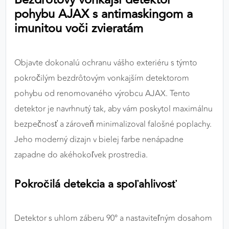
výkon a funkčnosť našich stránok.
pohybu AJAX s antimaskingom a
imunitou voči zvieratám
Google Analytics
Poskytovateľ:
Google
Objavte dokonalú ochranu vášho exteriéru s týmto
pokročilým bezdrôtovým vonkajším detektorom
pohybu od renomovaného výrobcu AJAX. Tento
MARKETINGOVÉ COOKIES
detektor je navrhnutý tak, aby vám poskytol maximálnu
Marketingové cookies sa používajú na sledovanie
bezpečnosť a zároveň minimalizoval falošné poplachy.
správania používateľov naprieč webovými
stránkami. Umožňujú nám a našim partnerom
Jeho moderný dizajn v bielej farbe nenápadne
zobrazovať cielenú a relevantnú reklamu, a to na
zapadne do akéhokoľvek prostredia.
našom webe aj v reklamných sieťach tretích strán.
Pokročilá detekcia a spoľahlivosť
Google Ads
Poskytovateľ:
Google
Detektor s uhlom záberu 90° a nastaviteľným dosahom