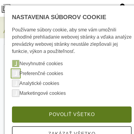
0
NASTAVENIA SÚBOROV COOKIE
Zabezpečovacie systémy
Používame súbory cookie, aby sme vám umožnili
AJAX MotionProtect Outdoor White detektor pohybu
pohodlné prehliadanie webovej stránky a vďaka analýze
prevádzky webovej stránky neustále zlepšovali jej
funkcie, výkon a použiteľnosť.
Nevyhnutné cookies
Preferenčné cookies
Analytické cookies
Marketingové cookies
POVOLIŤ VŠETKO
ZAKÁZAŤ VŠETKO