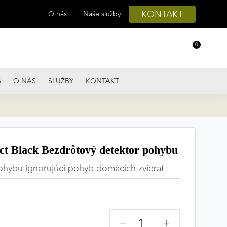
KONTAKT
O nás
Naše služby
0
S
O NÁS
SLUŽBY
KONTAKT
t Black Bezdrôtový detektor pohybu
ohybu ignorujúci pohyb domácich zvierat
−
+