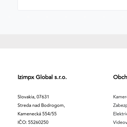
MARKETINGOVÉ COOKIES
Marketingové cookies sa používajú na sledovanie
správania používateľov naprieč webovými stránkami.
Umožňujú nám a našim partnerom zobrazovať cielenú 
relevantnú reklamu, a to na našom webe aj v
reklamných sieťach tretích strán.
Google Ads
Poskytovateľ:
Google
Izimpx Global s.r.o.
Obc
Slovakia, 07631
Kamer
Streda nad Bodrogom,
Zabez
Kamenecká 554/55
Elektri
IČO: 55260250
Videov