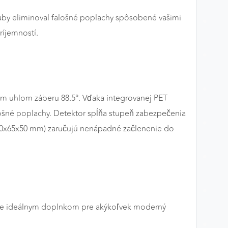
aby eliminoval falošné poplachy spôsobené vašimi
ríjemností.
m uhlom záberu 88.5°. Vďaka integrovanej PET
lošné poplachy. Detektor spĺňa stupeň zabezpečenia
(110x65x50 mm) zaručujú nenápadné začlenenie do
or je ideálnym doplnkom pre akýkoľvek moderný