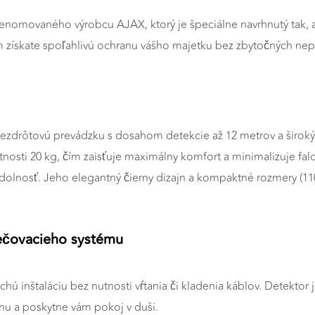
enomovaného výrobcu AJAX, ktorý je špeciálne navrhnutý tak, 
získate spoľahlivú ochranu vášho majetku bez zbytočných nep
drôtovú prevádzku s dosahom detekcie až 12 metrov a široký
nosti 20 kg, čím zaisťuje maximálny komfort a minimalizuje fa
 odolnosť. Jeho elegantný čierny dizajn a kompaktné rozmery 
ečovacieho systému
ú inštaláciu bez nutnosti vŕtania či kladenia káblov. Detekt
nu a poskytne vám pokoj v duši.