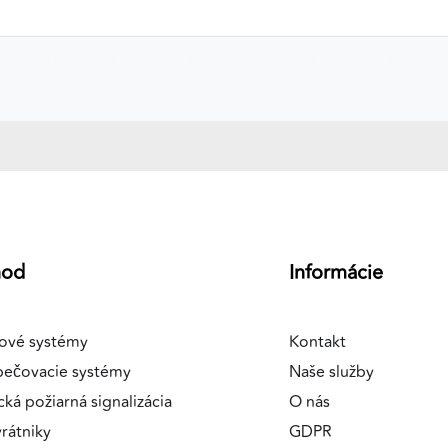
a
hod
Informácie
ové systémy
Kontakt
pečovacie systémy
Naše služby
cká požiarná signalizácia
O nás
rátniky
GDPR