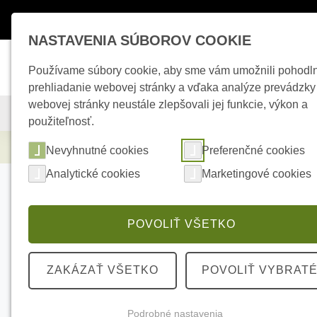
Máte otázky ?
+421 950 242 694
esho
NASTAVENIA SÚBOROV COOKIE
Používame súbory cookie, aby sme vám umožnili pohodl
prehliadanie webovej stránky a vďaka analýze prevádzky
webovej stránky neustále zlepšovali jej funkcie, výkon a
KAMEROVÉ SYSTÉMY
ZABEZPEČOVACIE SYSTÉMY
použiteľnosť.
Zabezpečovacie systémy
AJAX MotionPr
Nevyhnutné cookies
Preferenčné cookies
Analytické cookies
Marketingové cookies
POVOLIŤ VŠETKO
ZAKÁZAŤ VŠETKO
POVOLIŤ VYBRAT
Podrobné nastavenia