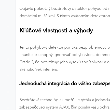
Preferenčné cookies
Objavte pokročilý bezdrôtový detektor pohybu od r
domácimi miláčikmi. S týmto vnútorným detektorom 
ANALYTICKÉ COOKIES
Kľúčové vlastnosti a výhody
Analytické cookies nám umožňujú meranie výkonu
nášho webu. Ich pomocou určujeme počet návštev a
Tento pohybový detektor ponúka bezproblémovú bez
zdroje návštev našich webových stránok. Dáta získané
pomocou týchto cookies spracovávame anonymne a
imunite je schopný ignorovať pohyb zvierat do hmot
súhrnne, bez použitia identifikátorov, ktoré ukazujú na
Grade 2, čo potvrdzuje jeho vysokú spoľahlivosť a
konkrétnych používateľov nášho webu. Vďaka týmto
akéhokoľvek interiéru.
cookies môžeme optimalizovať výkon a funkčnosť
našich stránok.
Jednoduchá integrácia do vášho zabezp
Google Analytics
Poskytovateľ:
Google
Bezdrôtová technológia umožňuje rýchlu a jednoduch
zabezpečovací systém AJAX, čím posilní vašu ochra