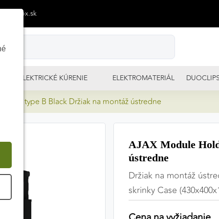
p@izimpx.sk
né
ELEKTRICKÉ KÚRENIE
ELEKTROMATERIÁL
DUOCLIP
lder type B Black Držiak na montáž ústredne
AJAX Module Holde
ústredne
Držiak na montáž ústr
É
skrinky Case (430x400x
Cena na vyžiadanie