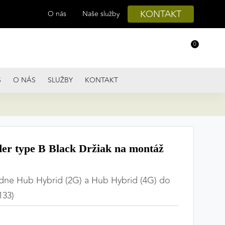
KONTAKT
O nás
Naše služby
0
S
O NÁS
SLUŽBY
KONTAKT
r type B Black Držiak na montáž
edne Hub Hybrid (2G) a Hub Hybrid (4G) do
133)