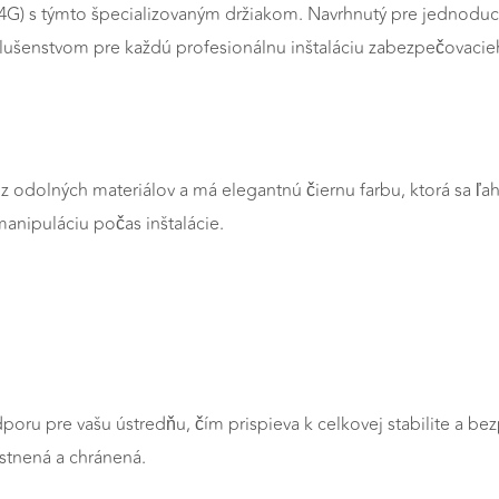
G) s týmto špecializovaným držiakom. Navrhnutý pre jednoduc
slušenstvom pre každú profesionálnu inštaláciu zabezpečovaci
 z odolných materiálov a má elegantnú čiernu farbu, ktorá sa ľ
anipuláciu počas inštalácie.
poru pre vašu ústredňu, čím prispieva k celkovej stabilite a 
stnená a chránená.