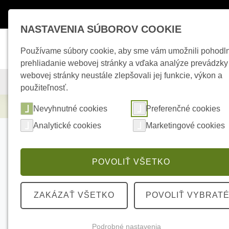
Máte otázky ?
+421 950 242 694
esho
NASTAVENIA SÚBOROV COOKIE
Používame súbory cookie, aby sme vám umožnili pohodl
prehliadanie webovej stránky a vďaka analýze prevádzky
webovej stránky neustále zlepšovali jej funkcie, výkon a
KAMEROVÉ SYSTÉMY
ZABEZPEČOVACIE SYSTÉMY
použiteľnosť.
Zabezpečovacie systémy
AJAX Module Ho
Nevyhnutné cookies
Preferenčné cookies
Analytické cookies
Marketingové cookies
POVOLIŤ VŠETKO
ZAKÁZAŤ VŠETKO
POVOLIŤ VYBRAT
Podrobné nastavenia