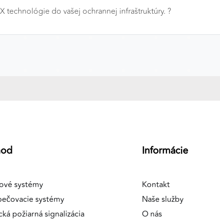
 technológie do vašej ochrannej infraštruktúry. ?️
a
hod
Informácie
ové systémy
Kontakt
pečovacie systémy
Naše služby
cká požiarná signalizácia
O nás