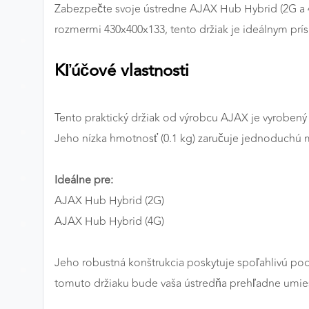
Zabezpečte svoje ústredne AJAX Hub Hybrid (2G a 4
Preferenčné cookies
rozmermi 430x400x133, tento držiak je ideálnym prí
Kľúčové vlastnosti
ANALYTICKÉ COOKIES
Analytické cookies nám umožňujú meranie výkonu
nášho webu. Ich pomocou určujeme počet návštev a
Tento praktický držiak od výrobcu AJAX je vyrobený
zdroje návštev našich webových stránok. Dáta získané
Jeho nízka hmotnosť (0.1 kg) zaručuje jednoduchú m
pomocou týchto cookies spracovávame anonymne a
súhrnne, bez použitia identifikátorov, ktoré ukazujú na
Ideálne pre:
konkrétnych používateľov nášho webu. Vďaka týmto
cookies môžeme optimalizovať výkon a funkčnosť
AJAX Hub Hybrid (2G)
našich stránok.
AJAX Hub Hybrid (4G)
Google Analytics
Jeho robustná konštrukcia poskytuje spoľahlivú pod
Poskytovateľ:
Google
tomuto držiaku bude vaša ústredňa prehľadne umie