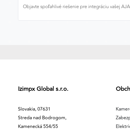
Objavte spoľahlivé riešenie pre integráciu vašej AJAX
MARKETINGOVÉ COOKIES
Marketingové cookies sa používajú na sledovanie
správania používateľov naprieč webovými stránkami.
Umožňujú nám a našim partnerom zobrazovať cielenú 
relevantnú reklamu, a to na našom webe aj v
reklamných sieťach tretích strán.
Google Ads
Poskytovateľ:
Google
Izimpx Global s.r.o.
Obc
Slovakia, 07631
Kamer
Streda nad Bodrogom,
Zabez
Kamenecká 554/55
Elektri