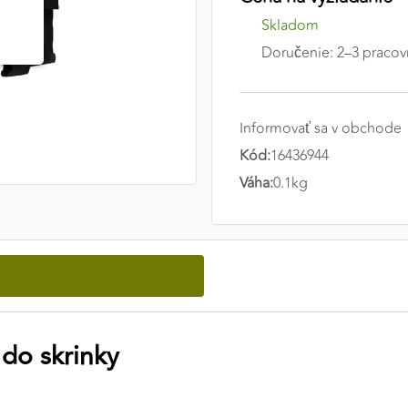
Skladom
Doručenie: 2–3 pracov
Informovať sa v obchode
Kód:
16436944
Váha:
0.1kg
do skrinky