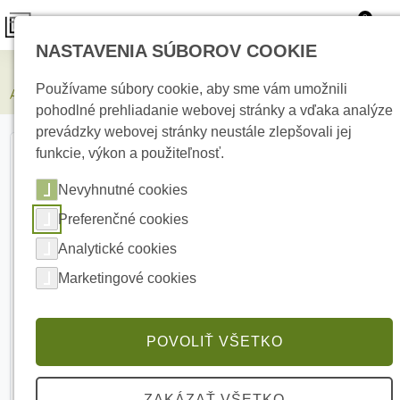
0
NASTAVENIA SÚBOROV COOKIE
Zabezpečovacie systémy
Používame súbory cookie, aby sme vám umožnili
AJAX Module Holder type A Black Držiak na montáž modulov
pohodlné prehliadanie webovej stránky a vďaka analýze
prevádzky webovej stránky neustále zlepšovali jej
funkcie, výkon a použiteľnosť.
Nevyhnutné cookies
Preferenčné cookies
Analytické cookies
Marketingové cookies
POVOLIŤ VŠETKO
ZAKÁZAŤ VŠETKO