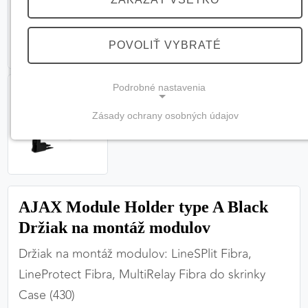
POVOLIŤ VYBRATÉ
Podrobné nastavenia
Zásady ochrany osobných údajov
NEVYHNUTNÉ COOKIES
(vždy aktívne, nemožno vypnúť)
Tieto cookies sú potrebné na správne fungovanie
webovej stránky a bez nich by nebolo možné
AJAX Module Holder type A Black
zabezpečiť jej plnú funkčnosť.
Držiak na montáž modulov
Nevyhnutné cookies
Držiak na montáž modulov: LineSPlit Fibra,
LineProtect Fibra, MultiRelay Fibra do skrinky
Case (430)
PREFERENČNÉ COOKIES