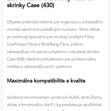
skrinky Case (430)
výkon a funkčnosť našich stránok.
Google Analytics
Objavte praktické riešenie pre organizáciu a bezpečnú
Poskytovateľ:
Google
montáž vašich komunikačných modulov. Tento držiak
je navrhnutý špeciálne pre moduly LineSplit Fibra,
LineProtect Fibra a MultiRelay Fibra, pričom
MARKETINGOVÉ COOKIES
zabezpečuje ich pevné uchytenie v robustnej skrinke
Marketingové cookies sa používajú na sledovanie
Case (430). Ideálne príslušenstvo pre profesionálnu
správania používateľov naprieč webovými
stránkami. Umožňujú nám a našim partnerom
inštaláciu zabezpečovacích systémov.
zobrazovať cielenú a relevantnú reklamu, a to na
našom webe aj v reklamných sieťach tretích strán.
Maximálna kompatibilita a kvalita
Google Ads
Vyrobený renomovaným výrobcom AJAX, tento čierny
Poskytovateľ:
Google
držiak s hmotnosťou iba 0.1 kg predstavuje spoľahlivé