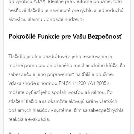
od výrobcu AJAX. Ideálne pre vnútorné použitie, toto
výkon a funkčnosť našich stránok.
tiesňové tlačidlo je navrhnuté pre rýchlu a jednoduchú
aktiváciu alarmu v prípade núdze. ✨
Google Analytics
Poskytovateľ:
Google
Pokročilé Funkcie pre Vašu Bezpečnosť
Tlačidlo je plne bezdrôtové a jeho resetovanie je
MARKETINGOVÉ COOKIES
možné pomocou priloženého mechanického kľúča, čo
Marketingové cookies sa používajú na sledovanie
správania používateľov naprieč webovými
zabezpečuje jeho pripravenosť na ďalšie použitie.
stránkami. Umožňujú nám a našim partnerom
Vďaka zhode s normou EN 54-11:2001/A1:2005 si
zobrazovať cielenú a relevantnú reklamu, a to na
môžete byť istí jeho spoľahlivosťou a kvalitou. Po
našom webe aj v reklamných sieťach tretích strán.
stlačení tlačidla sa okamžite aktivujú sirény všetkých
Google Ads
požiarnych hlásičov v systéme, čím sa zabezpečí rýchla
reakcia a evakuácia.
Poskytovateľ:
Google