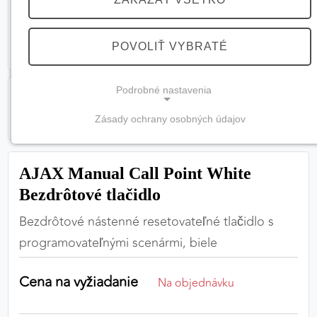
POVOLIŤ VYBRATÉ
Podrobné nastavenia
Zásady ochrany osobných údajov
NEVYHNUTNÉ COOKIES
(vždy aktívne, nemožno vypnúť)
AJAX Manual Call Point White
Tieto cookies sú potrebné na správne fungovanie
Bezdrôtové tlačidlo
webovej stránky a bez nich by nebolo možné
zabezpečiť jej plnú funkčnosť.
Bezdrôtové nástenné resetovateľné tlačidlo s
programovateľnými scenármi, biele
Nevyhnutné cookies
Cena na vyžiadanie
Na objednávku
PREFERENČNÉ COOKIES