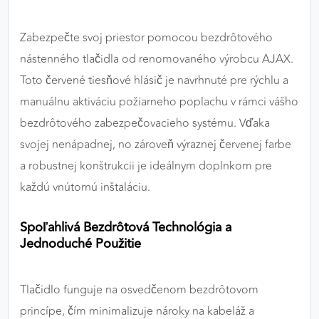
výkon a funkčnosť našich stránok.
Zabezpečte svoj priestor pomocou bezdrôtového
Google Analytics
nástenného tlačidla od renomovaného výrobcu AJAX.
Poskytovateľ:
Google
Toto červené tiesňové hlásič je navrhnuté pre rýchlu a
manuálnu aktiváciu požiarneho poplachu v rámci vášho
bezdrôtového zabezpečovacieho systému. Vďaka
MARKETINGOVÉ COOKIES
svojej nenápadnej, no zároveň výraznej červenej farbe
Marketingové cookies sa používajú na sledovanie
a robustnej konštrukcii je ideálnym doplnkom pre
správania používateľov naprieč webovými
každú vnútornú inštaláciu.
stránkami. Umožňujú nám a našim partnerom
zobrazovať cielenú a relevantnú reklamu, a to na
našom webe aj v reklamných sieťach tretích strán.
Spoľahlivá Bezdrôtová Technológia a
Jednoduché Použitie
Google Ads
Poskytovateľ:
Google
Tlačidlo funguje na osvedčenom bezdrôtovom
princípe, čím minimalizuje nároky na kabeláž a