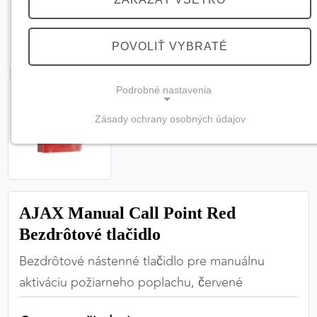
POVOLIŤ VYBRATÉ
Podrobné nastavenia
Zásady ochrany osobných údajov
NEVYHNUTNÉ COOKIES
(vždy aktívne, nemožno vypnúť)
Tieto cookies sú potrebné na správne fungovanie
webovej stránky a bez nich by nebolo možné
AJAX Manual Call Point Red
zabezpečiť jej plnú funkčnosť.
Bezdrôtové tlačidlo
Nevyhnutné cookies
Bezdrôtové nástenné tlačidlo pre manuálnu
aktiváciu požiarneho poplachu, červené
PREFERENČNÉ COOKIES