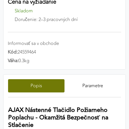
Cena na vyžiadanie
Preferenčné cookies umožňujú zapamätanie si
Skladom
vašich individuálnych nastavení a preferencií,
napríklad zvolený jazyk, región alebo prihlasovacie
Doručenie: 2–3 pracovných dní
údaje. Vďaka nim vám dokážeme poskytnúť
personalizovanejšie a pohodlnejšie používanie
webovej stránky.
Informovať sa v obchode
Kód:
24559464
Preferenčné cookies
Váha:
0.3kg
ANALYTICKÉ COOKIES
Popis
Parametre
Analytické cookies nám umožňujú meranie výkonu
nášho webu. Ich pomocou určujeme počet návštev
a zdroje návštev našich webových stránok. Dáta
získané pomocou týchto cookies spracovávame
AJAX Nástenné Tlačidlo Požiarneho
anonymne a súhrnne, bez použitia identifikátorov,
Poplachu - Okamžitá Bezpečnosť na
ktoré ukazujú na konkrétnych používateľov nášho
Stlačenie
webu. Vďaka týmto cookies môžeme optimalizovať