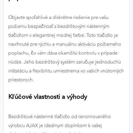
výkon a funkčnosť našich stránok.
Objavte spoľahlivé a diskrétne riešenie pre vašu
Google Analytics
požiarnu bezpečnosť s bezdrôtovým nástenným
Poskytovateľ:
Google
tlačidlom v elegantnej modrej farbe. Toto tlačidlo je
navrhnuté pre rýchlu a manuálnu aktiváciu požiarneho
poplachu, čo vám dáva okamžitú kontrolu v prípade
MARKETINGOVÉ COOKIES
núdze. Jeho bezdrôtový systém zaručuje jednoduchú
Marketingové cookies sa používajú na sledovanie
inštaláciu a flexibilitu umiestnenia vo vašich vnútorných
správania používateľov naprieč webovými
stránkami. Umožňujú nám a našim partnerom
priestoroch.
zobrazovať cielenú a relevantnú reklamu, a to na
našom webe aj v reklamných sieťach tretích strán.
Kľúčové vlastnosti a výhody
Google Ads
Bezdrôtové nástenné tlačidlo od renomovaného
Poskytovateľ:
Google
výrobcu AJAX je ideálnym doplnkom k vašej