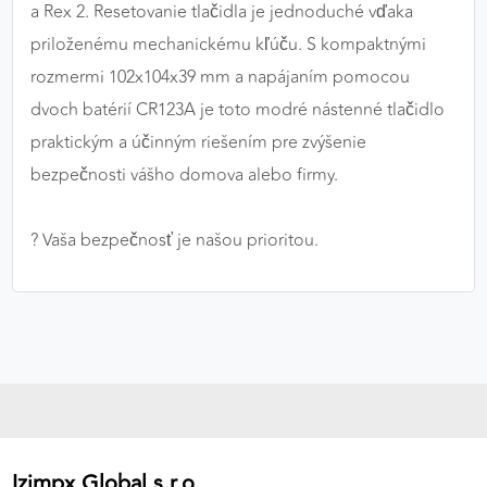
a Rex 2. Resetovanie tlačidla je jednoduché vďaka
priloženému mechanickému kľúču. S kompaktnými
rozmermi 102x104x39 mm a napájaním pomocou
dvoch batérií CR123A je toto modré nástenné tlačidlo
praktickým a účinným riešením pre zvýšenie
bezpečnosti vášho domova alebo firmy.
? Vaša bezpečnosť je našou prioritou.
Izimpx Global s.r.o.