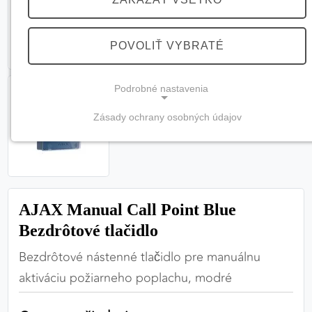
POVOLIŤ VYBRATÉ
Podrobné nastavenia
Zásady ochrany osobných údajov
NEVYHNUTNÉ COOKIES
(vždy aktívne, nemožno vypnúť)
Tieto cookies sú potrebné na správne fungovanie
webovej stránky a bez nich by nebolo možné
AJAX Manual Call Point Blue
zabezpečiť jej plnú funkčnosť.
Bezdrôtové tlačidlo
Nevyhnutné cookies
Bezdrôtové nástenné tlačidlo pre manuálnu
aktiváciu požiarneho poplachu, modré
PREFERENČNÉ COOKIES