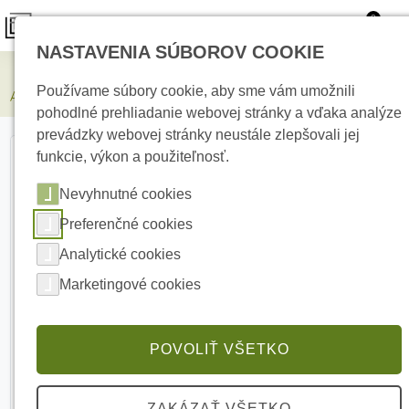
0
NASTAVENIA SÚBOROV COOKIE
Zabezpečovacie systémy
Používame súbory cookie, aby sme vám umožnili
AJAX Manual Call Point Blue Bezdrôtové tlačidlo
pohodlné prehliadanie webovej stránky a vďaka analýze
prevádzky webovej stránky neustále zlepšovali jej
funkcie, výkon a použiteľnosť.
Nevyhnutné cookies
Preferenčné cookies
Analytické cookies
Marketingové cookies
POVOLIŤ VŠETKO
ZAKÁZAŤ VŠETKO