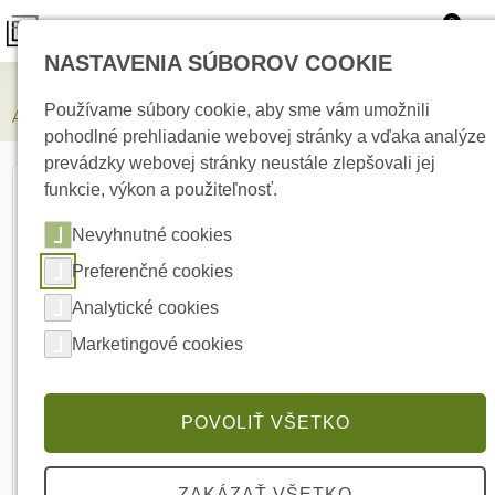
0
NASTAVENIA SÚBOROV COOKIE
Zabezpečovacie systémy
Používame súbory cookie, aby sme vám umožnili
AJAX Keypad Plus Black Bezdrôtová dotyková klávesnica
pohodlné prehliadanie webovej stránky a vďaka analýze
prevádzky webovej stránky neustále zlepšovali jej
funkcie, výkon a použiteľnosť.
Nevyhnutné cookies
Preferenčné cookies
Analytické cookies
Marketingové cookies
POVOLIŤ VŠETKO
ZAKÁZAŤ VŠETKO