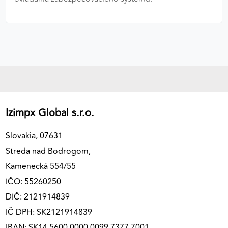
Izimpx Global s.r.o.
Slovakia, 07631
Streda nad Bodrogom,
Kamenecká 554/55
IČO: 55260250
DIČ: 2121914839
IČ DPH: SK2121914839
IBAN: SK14 5600 0000 0099 7377 7001