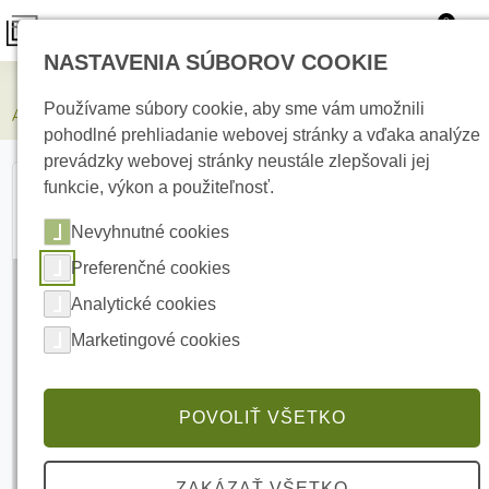
0
NASTAVENIA SÚBOROV COOKIE
Zabezpečovacie systémy
Používame súbory cookie, aby sme vám umožnili
AJAX Internal battery RB (6.4V/36Ah)
pohodlné prehliadanie webovej stránky a vďaka analýze
prevádzky webovej stránky neustále zlepšovali jej
funkcie, výkon a použiteľnosť.
Nevyhnutné cookies
Preferenčné cookies
Analytické cookies
Marketingové cookies
POVOLIŤ VŠETKO
ZAKÁZAŤ VŠETKO