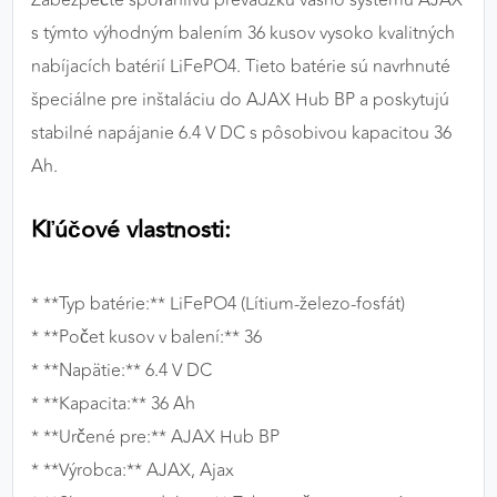
Zabezpečte spoľahlivú prevádzku vášho systému AJAX
výkon a funkčnosť našich stránok.
s týmto výhodným balením 36 kusov vysoko kvalitných
nabíjacích batérií LiFePO4. Tieto batérie sú navrhnuté
Google Analytics
špeciálne pre inštaláciu do AJAX Hub BP a poskytujú
Poskytovateľ:
Google
stabilné napájanie 6.4 V DC s pôsobivou kapacitou 36
Ah.
MARKETINGOVÉ COOKIES
Kľúčové vlastnosti:
Marketingové cookies sa používajú na sledovanie
správania používateľov naprieč webovými
stránkami. Umožňujú nám a našim partnerom
* **Typ batérie:** LiFePO4 (Lítium-železo-fosfát)
zobrazovať cielenú a relevantnú reklamu, a to na
* **Počet kusov v balení:** 36
našom webe aj v reklamných sieťach tretích strán.
* **Napätie:** 6.4 V DC
Google Ads
* **Kapacita:** 36 Ah
* **Určené pre:** AJAX Hub BP
Poskytovateľ:
Google
* **Výrobca:** AJAX, Ajax