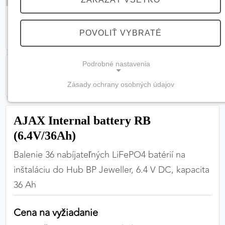
POVOLIŤ VYBRATÉ
Podrobné nastavenia
Zásady ochrany osobných údajov
NEVYHNUTNÉ COOKIES
(vždy aktívne, nemožno vypnúť)
AJAX Internal battery RB
Tieto cookies sú potrebné na správne fungovanie
(6.4V/36Ah)
webovej stránky a bez nich by nebolo možné
Balenie 36 nabíjateľných LiFePO4 batérií na
zabezpečiť jej plnú funkčnosť.
inštaláciu do Hub BP Jeweller, 6.4 V DC, kapacita
Nevyhnutné cookies
36 Ah
Cena na vyžiadanie
PREFERENČNÉ COOKIES