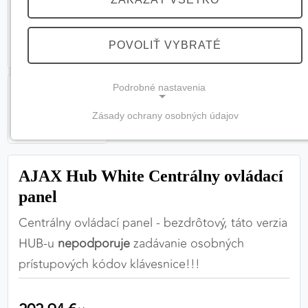
POVOLIŤ VYBRATÉ
Podrobné nastavenia
Zásady ochrany osobných údajov
NEVYHNUTNÉ COOKIES
(vždy aktívne, nemožno vypnúť)
AJAX Hub White Centrálny ovládací
Tieto cookies sú potrebné na správne fungovanie
webovej stránky a bez nich by nebolo možné
panel
zabezpečiť jej plnú funkčnosť.
Centrálny ovládací panel - bezdrôtový, táto verzia
HUB-u
nepodporuje
zadávanie osobných
Nevyhnutné cookies
prístupových kódov klávesnice!!!
PREFERENČNÉ COOKIES