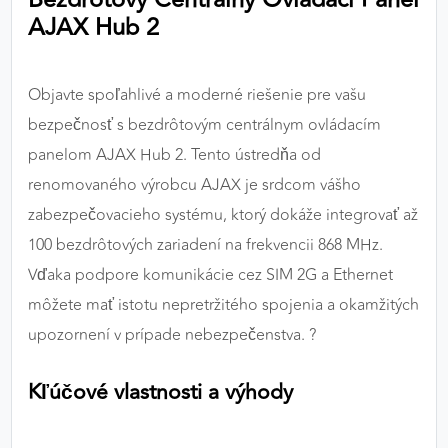
výkon a funkčnosť našich stránok.
AJAX Hub 2
Google Analytics
Objavte spoľahlivé a moderné riešenie pre vašu
Poskytovateľ:
Google
bezpečnosť s bezdrôtovým centrálnym ovládacím
panelom AJAX Hub 2. Tento ústredňa od
renomovaného výrobcu AJAX je srdcom vášho
MARKETINGOVÉ COOKIES
zabezpečovacieho systému, ktorý dokáže integrovať až
Marketingové cookies sa používajú na sledovanie
správania používateľov naprieč webovými
100 bezdrôtových zariadení na frekvencii 868 MHz.
stránkami. Umožňujú nám a našim partnerom
Vďaka podpore komunikácie cez SIM 2G a Ethernet
zobrazovať cielenú a relevantnú reklamu, a to na
môžete mať istotu nepretržitého spojenia a okamžitých
našom webe aj v reklamných sieťach tretích strán.
upozornení v prípade nebezpečenstva. ?️
Google Ads
Kľúčové vlastnosti a výhody
Poskytovateľ:
Google