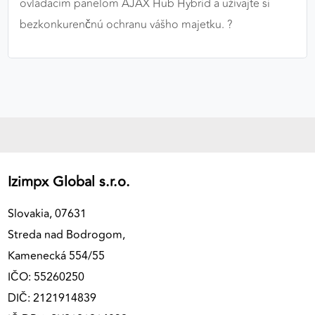
ovládacím panelom AJAX Hub Hybrid a užívajte si
bezkonkurenčnú ochranu vášho majetku. ?️
Izimpx Global s.r.o.
Slovakia, 07631
Streda nad Bodrogom,
Kamenecká 554/55
IČO: 55260250
DIČ: 2121914839