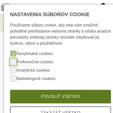
0
NASTAVENIA SÚBOROV COOKIE
Zabezpečovacie systémy
Používame súbory cookie, aby sme vám umožnili
AJAX Hub Hybrid 2 White Centrálny ovládací panel
pohodlné prehliadanie webovej stránky a vďaka analýze
prevádzky webovej stránky neustále zlepšovali jej
funkcie, výkon a použiteľnosť.
Nevyhnutné cookies
Preferenčné cookies
Analytické cookies
Marketingové cookies
POVOLIŤ VŠETKO
ZAKÁZAŤ VŠETKO