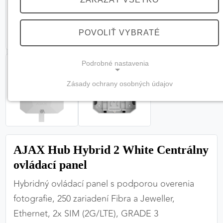
POVOLIŤ VYBRATÉ
Podrobné nastavenia
Zásady ochrany osobných údajov
NEVYHNUTNÉ COOKIES
(vždy aktívne, nemožno vypnúť)
Tieto cookies sú potrebné na správne fungovanie
webovej stránky a bez nich by nebolo možné
AJAX Hub Hybrid 2 White Centrálny
zabezpečiť jej plnú funkčnosť.
ovládací panel
Nevyhnutné cookies
Hybridný ovládací panel s podporou overenia
fotografie, 250 zariadení Fibra a Jeweller,
Ethernet, 2x SIM (2G/LTE), GRADE 3
PREFERENČNÉ COOKIES