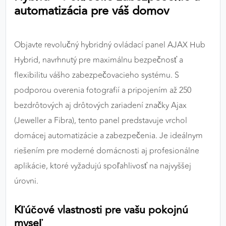
automatizácia pre váš domov
výkon a funkčnosť našich stránok.
Google Analytics
Objavte revolučný hybridný ovládací panel AJAX Hub
Poskytovateľ:
Google
Hybrid, navrhnutý pre maximálnu bezpečnosť a
flexibilitu vášho zabezpečovacieho systému. S
podporou overenia fotografií a pripojením až 250
MARKETINGOVÉ COOKIES
bezdrôtových aj drôtových zariadení značky Ajax
Marketingové cookies sa používajú na sledovanie
(Jeweller a Fibra), tento panel predstavuje vrchol
správania používateľov naprieč webovými
stránkami. Umožňujú nám a našim partnerom
domácej automatizácie a zabezpečenia. Je ideálnym
zobrazovať cielenú a relevantnú reklamu, a to na
riešením pre moderné domácnosti aj profesionálne
našom webe aj v reklamných sieťach tretích strán.
aplikácie, ktoré vyžadujú spoľahlivosť na najvyššej
úrovni.
Google Ads
Poskytovateľ:
Google
Kľúčové vlastnosti pre vašu pokojnú
myseľ