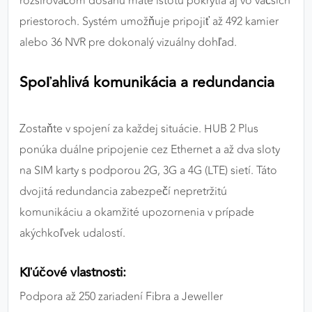
rozširovačom dosahu máte istotu pokrytia aj vo väčších
priestoroch. Systém umožňuje pripojiť až 492 kamier
alebo 36 NVR pre dokonalý vizuálny dohľad.
Spoľahlivá komunikácia a redundancia
Zostaňte v spojení za každej situácie. HUB 2 Plus
ponúka duálne pripojenie cez Ethernet a až dva sloty
na SIM karty s podporou 2G, 3G a 4G (LTE) sietí. Táto
dvojitá redundancia zabezpečí nepretržitú
komunikáciu a okamžité upozornenia v prípade
akýchkoľvek udalostí.
Kľúčové vlastnosti:
Podpora až 250 zariadení Fibra a Jeweller