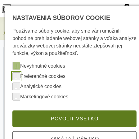
0
NASTAVENIA SÚBOROV COOKIE
Zabezpečovacie systémy
Používame súbory cookie, aby sme vám umožnili
AJAX Hub Hybrid 2 W/C Centrálny ovládací panel bez krabice
pohodlné prehliadanie webovej stránky a vďaka analýze
prevádzky webovej stránky neustále zlepšovali jej
funkcie, výkon a použiteľnosť.
Nevyhnutné cookies
Preferenčné cookies
Analytické cookies
Marketingové cookies
POVOLIŤ VŠETKO
ZAKÁZAŤ VŠETKO