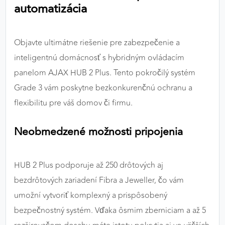
automatizácia
výkon a funkčnosť našich stránok.
Google Analytics
Objavte ultimátne riešenie pre zabezpečenie a
Poskytovateľ:
Google
inteligentnú domácnosť s hybridným ovládacím
panelom AJAX HUB 2 Plus. Tento pokročilý systém
Grade 3 vám poskytne bezkonkurenčnú ochranu a
MARKETINGOVÉ COOKIES
flexibilitu pre váš domov či firmu.
Marketingové cookies sa používajú na sledovanie
správania používateľov naprieč webovými
Neobmedzené možnosti pripojenia
stránkami. Umožňujú nám a našim partnerom
zobrazovať cielenú a relevantnú reklamu, a to na
našom webe aj v reklamných sieťach tretích strán.
HUB 2 Plus podporuje až 250 drôtových aj
bezdrôtových zariadení Fibra a Jeweller, čo vám
Google Ads
umožní vytvoriť komplexný a prispôsobený
Poskytovateľ:
Google
bezpečnostný systém. Vďaka ôsmim zberniciam a až 5