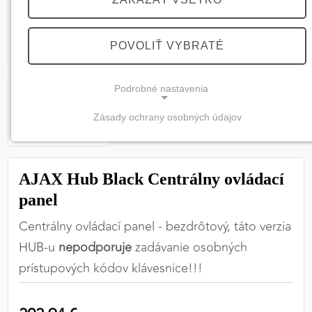
POVOLIŤ VYBRATÉ
Podrobné nastavenia
Zásady ochrany osobných údajov
NEVYHNUTNÉ COOKIES
(vždy aktívne, nemožno vypnúť)
AJAX Hub Black Centrálny ovládací
Tieto cookies sú potrebné na správne fungovanie
webovej stránky a bez nich by nebolo možné
panel
zabezpečiť jej plnú funkčnosť.
Centrálny ovládací panel - bezdrôtový, táto verzia
HUB-u
nepodporuje
zadávanie osobných
Nevyhnutné cookies
prístupových kódov klávesnice!!!
PREFERENČNÉ COOKIES