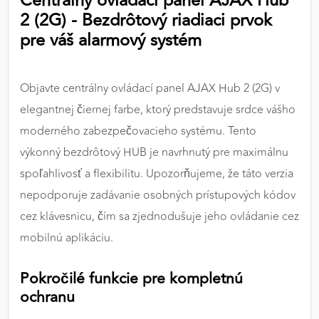
Centrálny ovládací panel AJAX Hub
výkon a funkčnosť našich stránok.
2 (2G) - Bezdrôtový riadiaci prvok
pre váš alarmový systém
Google Analytics
Poskytovateľ:
Google
Objavte centrálny ovládací panel AJAX Hub 2 (2G) v
elegantnej čiernej farbe, ktorý predstavuje srdce vášho
moderného zabezpečovacieho systému. Tento
MARKETINGOVÉ COOKIES
výkonný bezdrôtový HUB je navrhnutý pre maximálnu
Marketingové cookies sa používajú na sledovanie
správania používateľov naprieč webovými
spoľahlivosť a flexibilitu. Upozorňujeme, že táto verzia
stránkami. Umožňujú nám a našim partnerom
nepodporuje zadávanie osobných prístupových kódov
zobrazovať cielenú a relevantnú reklamu, a to na
cez klávesnicu, čím sa zjednodušuje jeho ovládanie cez
našom webe aj v reklamných sieťach tretích strán.
mobilnú aplikáciu.
Google Ads
Pokročilé funkcie pre kompletnú
Poskytovateľ:
Google
ochranu