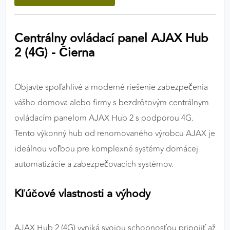
výkon a funkčnosť našich stránok.
Centrálny ovládací panel AJAX Hub
Google Analytics
2 (4G) - Čierna
Poskytovateľ:
Google
Objavte spoľahlivé a moderné riešenie zabezpečenia
MARKETINGOVÉ COOKIES
vášho domova alebo firmy s bezdrôtovým centrálnym
Marketingové cookies sa používajú na sledovanie
ovládacím panelom AJAX Hub 2 s podporou 4G.
správania používateľov naprieč webovými
Tento výkonný hub od renomovaného výrobcu AJAX je
stránkami. Umožňujú nám a našim partnerom
ideálnou voľbou pre komplexné systémy domácej
zobrazovať cielenú a relevantnú reklamu, a to na
našom webe aj v reklamných sieťach tretích strán.
automatizácie a zabezpečovacích systémov.
Google Ads
Kľúčové vlastnosti a výhody
Poskytovateľ:
Google
AJAX Hub 2 (4G) vyniká svojou schopnosťou pripojiť až