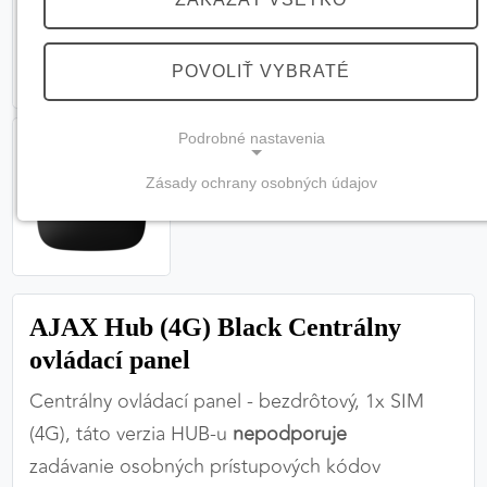
POVOLIŤ VYBRATÉ
Podrobné nastavenia
Zásady ochrany osobných údajov
NEVYHNUTNÉ COOKIES
(vždy aktívne, nemožno vypnúť)
Tieto cookies sú potrebné na správne fungovanie
webovej stránky a bez nich by nebolo možné
AJAX Hub (4G) Black Centrálny
zabezpečiť jej plnú funkčnosť.
ovládací panel
Nevyhnutné cookies
Centrálny ovládací panel - bezdrôtový, 1x SIM
(4G), táto verzia HUB-u
nepodporuje
zadávanie osobných prístupových kódov
PREFERENČNÉ COOKIES