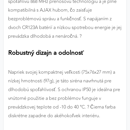
spoľahlivú 868 MHz prenosovú technológiu a je plne
kompatibilná s AJAX hubom, čo zaisťuje
bezproblémovú správu a funkčnosť. S napájaním z
dvoch CR123A batérií a nízkou spotrebou energie je jej
prevádzka dlhodobá a nenáročná. ?
Robustný dizajn a odolnosť
Napriek svojej kompaktnej veľkosti (75x76x27 mm) a
nízkej hmotnosti (97g), je táto siréna navrhnutá pre
dlhodobú spoľahlivosť. S ochranou IP50 je ideálna pre
vnútorné použitie a bez problémov funguje v
prevádzkovej teplote od -10 do 40 °C. ?️ Čierna farba
diskrétne zapadne do akéhokoľvek interiéru.