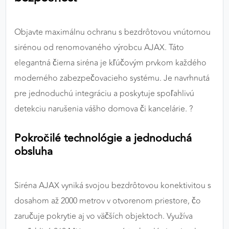
výkon a funkčnosť našich stránok.
Objavte maximálnu ochranu s bezdrôtovou vnútornou
Google Analytics
sirénou od renomovaného výrobcu AJAX. Táto
Poskytovateľ:
Google
elegantná čierna siréna je kľúčovým prvkom každého
moderného zabezpečovacieho systému. Je navrhnutá
pre jednoduchú integráciu a poskytuje spoľahlivú
MARKETINGOVÉ COOKIES
detekciu narušenia vášho domova či kancelárie. ?
Marketingové cookies sa používajú na sledovanie
správania používateľov naprieč webovými
Pokročilé technológie a jednoduchá
stránkami. Umožňujú nám a našim partnerom
zobrazovať cielenú a relevantnú reklamu, a to na
obsluha
našom webe aj v reklamných sieťach tretích strán.
Siréna AJAX vyniká svojou bezdrôtovou konektivitou s
Google Ads
dosahom až 2000 metrov v otvorenom priestore, čo
Poskytovateľ:
Google
zaručuje pokrytie aj vo väčších objektoch. Využíva