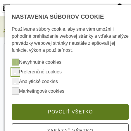
0
NASTAVENIA SÚBOROV COOKIE
Zabezpečovacie systémy
Používame súbory cookie, aby sme vám umožnili
AJAX HomeSiren Black Bezdrôtová vnútorná siréna
pohodlné prehliadanie webovej stránky a vďaka analýze
prevádzky webovej stránky neustále zlepšovali jej
funkcie, výkon a použiteľnosť.
Nevyhnutné cookies
Preferenčné cookies
Analytické cookies
Marketingové cookies
POVOLIŤ VŠETKO
ZAKÁZAŤ VŠETKO