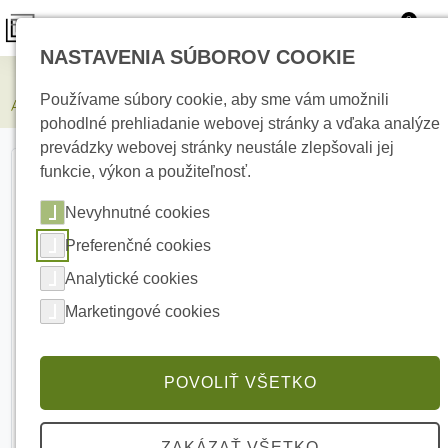
0
NASTAVENIA SÚBOROV COOKIE
Zabezpečovacie systémy
Používame súbory cookie, aby sme vám umožnili
AJAX FireProtect 2 RB Heat/Smoke/CO Black detektor
pohodlné prehliadanie webovej stránky a vďaka analýze
prevádzky webovej stránky neustále zlepšovali jej
funkcie, výkon a použiteľnosť.
Nevyhnutné cookies
Preferenčné cookies
Analytické cookies
Marketingové cookies
POVOLIŤ VŠETKO
ZAKÁZAŤ VŠETKO