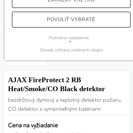
POVOLIŤ VYBRATÉ
Podrobné nastavenia
Zásady ochrany osobných údajov
NEVYHNUTNÉ COOKIES
(vždy aktívne, nemožno vypnúť)
Tieto cookies sú potrebné na správne fungovanie
AJAX FireProtect 2 RB
webovej stránky a bez nich by nebolo možné
Heat/Smoke/CO Black detektor
zabezpečiť jej plnú funkčnosť.
bezdrôtový dymový a teplotný detektor požiaru,
Nevyhnutné cookies
CO detektor s vymeniteľnými batériami
Cena na vyžiadanie
PREFERENČNÉ COOKIES