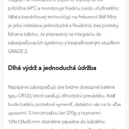
približne 64°C a monitoruje hladinu oxidu uhoľnatého.
Vďaka bezdrôtovej technológii na frekvencii 868 MHz
je jeho inštalácia jednoduchá a flexibilná, bez potreby
ťahania káblov. Je pripravený na integráciu do
zabezpečovacích systémov s bezpečnostným stupňom
GRADE 2.
Dlhá výdrž a jednoduchá údržba
Napájanie zabezpečujú dve bežne dostupné batérie
typu CR123, ktoré zaisťujú dlhodobú prevádzku. Keď
bude batériu potrebné vymeniť, detektor vás na to včas
upozorní. S hmotnosťou len 270g a rozmermi
124x124x45 mm diskrétne zapadne do každého