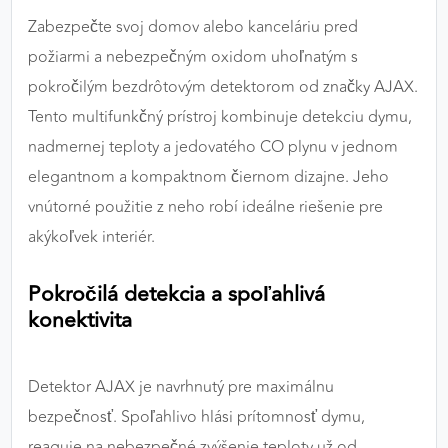
výkon a funkčnosť našich stránok.
Zabezpečte svoj domov alebo kanceláriu pred
požiarmi a nebezpečným oxidom uhoľnatým s
Google Analytics
pokročilým bezdrôtovým detektorom od značky AJAX.
Poskytovateľ:
Google
Tento multifunkčný prístroj kombinuje detekciu dymu,
nadmernej teploty a jedovatého CO plynu v jednom
elegantnom a kompaktnom čiernom dizajne. Jeho
MARKETINGOVÉ COOKIES
vnútorné použitie z neho robí ideálne riešenie pre
Marketingové cookies sa používajú na sledovanie
akýkoľvek interiér.
správania používateľov naprieč webovými
stránkami. Umožňujú nám a našim partnerom
Pokročilá detekcia a spoľahlivá
zobrazovať cielenú a relevantnú reklamu, a to na
našom webe aj v reklamných sieťach tretích strán.
konektivita
Google Ads
Detektor AJAX je navrhnutý pre maximálnu
Poskytovateľ:
Google
bezpečnosť. Spoľahlivo hlási prítomnosť dymu,
reaguje na nebezpečné zvýšenie teploty už od