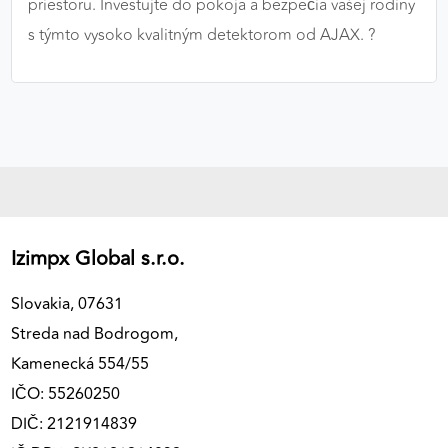
priestoru. Investujte do pokoja a bezpečia vašej rodiny
s týmto vysoko kvalitným detektorom od AJAX. ?️
Izimpx Global s.r.o.
Slovakia, 07631
Streda nad Bodrogom,
Kamenecká 554/55
IČO: 55260250
DIČ: 2121914839