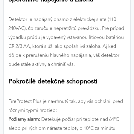
Detektor je napájaný priamo z elektrickej siete (110-
240VAC), čo zaručuje nepretržitú prevádzku. Pre prípad
výpadku prúdu je vybavený vstavanou lítiovou batériou
CR 2/3 AA, ktorá slúži ako spoľahlivá záloha. Aj keď
dôjde k prerušeniu hlavného napájania, váš detektor
bude stále aktívny a chrániť vás.
Pokročilé detekčné schopnosti
FireProtect Plus je navrhnutý tak, aby vás ochránil pred
rôznymi typmi hrozieb:
Požiarny alarm:
Detekuje požiar pri teplote nad 64°C
alebo pri rýchlom náraste teploty o 10°C za minútu.