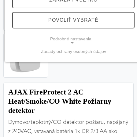
POVOLIŤ VYBRATÉ
Podrobné nastavenia
Zásady ochrany osobných údajov
NEVYHNUTNÉ COOKIES
(vždy aktívne, nemožno vypnúť)
Tieto cookies sú potrebné na správne fungovanie
webovej stránky a bez nich by nebolo možné
AJAX FireProtect 2 AC
zabezpečiť jej plnú funkčnosť.
Heat/Smoke/CO White Požiarny
Nevyhnutné cookies
detektor
Dymovo/teplotný/CO detektor požiaru, napájaný
z 240VAC, vstavaná batéria 1x CR 2/3 AA ako
PREFERENČNÉ COOKIES