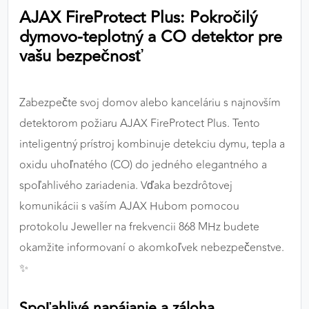
AJAX FireProtect Plus: Pokročilý
výkon a funkčnosť našich stránok.
dymovo-teplotný a CO detektor pre
Google Analytics
vašu bezpečnosť
Poskytovateľ:
Google
Zabezpečte svoj domov alebo kanceláriu s najnovším
detektorom požiaru AJAX FireProtect Plus. Tento
MARKETINGOVÉ COOKIES
inteligentný prístroj kombinuje detekciu dymu, tepla a
Marketingové cookies sa používajú na sledovanie
oxidu uhoľnatého (CO) do jedného elegantného a
správania používateľov naprieč webovými
stránkami. Umožňujú nám a našim partnerom
spoľahlivého zariadenia. Vďaka bezdrôtovej
zobrazovať cielenú a relevantnú reklamu, a to na
komunikácii s vaším AJAX Hubom pomocou
našom webe aj v reklamných sieťach tretích strán.
protokolu Jeweller na frekvencii 868 MHz budete
okamžite informovaní o akomkoľvek nebezpečenstve.
Google Ads
✨
Poskytovateľ:
Google
Spoľahlivé napájanie a záloha