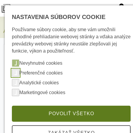
0
NASTAVENIA SÚBOROV COOKIE
Zabezpečovacie systémy
Používame súbory cookie, aby sme vám umožnili
AJAX FireProtect 2 AC Heat/Smoke/CO White Požiarny detektor
pohodlné prehliadanie webovej stránky a vďaka analýze
prevádzky webovej stránky neustále zlepšovali jej
funkcie, výkon a použiteľnosť.
Nevyhnutné cookies
Preferenčné cookies
Analytické cookies
Marketingové cookies
POVOLIŤ VŠETKO
ZAKÁZAŤ VŠETKO