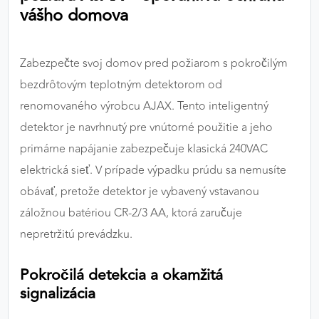
vášho domova
výkon a funkčnosť našich stránok.
Google Analytics
Zabezpečte svoj domov pred požiarom s pokročilým
Poskytovateľ:
Google
bezdrôtovým teplotným detektorom od
renomovaného výrobcu AJAX. Tento inteligentný
detektor je navrhnutý pre vnútorné použitie a jeho
MARKETINGOVÉ COOKIES
primárne napájanie zabezpečuje klasická 240VAC
Marketingové cookies sa používajú na sledovanie
elektrická sieť. V prípade výpadku prúdu sa nemusíte
správania používateľov naprieč webovými
stránkami. Umožňujú nám a našim partnerom
obávať, pretože detektor je vybavený vstavanou
zobrazovať cielenú a relevantnú reklamu, a to na
záložnou batériou CR-2/3 AA, ktorá zaručuje
našom webe aj v reklamných sieťach tretích strán.
nepretržitú prevádzku.
Google Ads
Pokročilá detekcia a okamžitá
Poskytovateľ:
Google
signalizácia