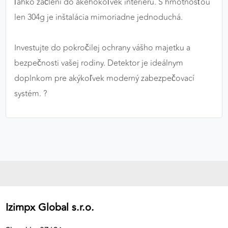
ľahko začlení do akéhokoľvek interiéru. S hmotnosťou
len 304g je inštalácia mimoriadne jednoduchá.
Investujte do pokročilej ochrany vášho majetku a
bezpečnosti vašej rodiny. Detektor je ideálnym
doplnkom pre akýkoľvek moderný zabezpečovací
systém. ?️
Izimpx Global s.r.o.