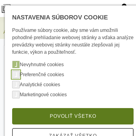
0
NASTAVENIA SÚBOROV COOKIE
Zabezpečovacie systémy
Používame súbory cookie, aby sme vám umožnili
AJAX FireProtect 2 AC Heat White Bezdrôtový detektor
pohodlné prehliadanie webovej stránky a vďaka analýze
prevádzky webovej stránky neustále zlepšovali jej
funkcie, výkon a použiteľnosť.
Nevyhnutné cookies
Preferenčné cookies
Analytické cookies
Marketingové cookies
POVOLIŤ VŠETKO
ZAKÁZAŤ VŠETKO