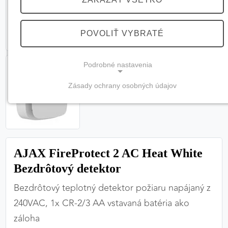
POVOLIŤ VYBRATÉ
Podrobné nastavenia
Zásady ochrany osobných údajov
NEVYHNUTNÉ COOKIES
(vždy aktívne, nemožno vypnúť)
Tieto cookies sú potrebné na správne fungovanie
webovej stránky a bez nich by nebolo možné
AJAX FireProtect 2 AC Heat White
zabezpečiť jej plnú funkčnosť.
Bezdrôtový detektor
Nevyhnutné cookies
Bezdrôtový teplotný detektor požiaru napájaný z
240VAC, 1x CR-2/3 AA vstavaná batéria ako
záloha
PREFERENČNÉ COOKIES