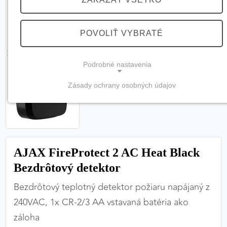
POVOLIŤ VYBRATÉ
Podrobné nastavenia
Zásady ochrany osobných údajov
NEVYHNUTNÉ COOKIES
(vždy aktívne, nemožno vypnúť)
Tieto cookies sú potrebné na správne fungovanie
webovej stránky a bez nich by nebolo možné
AJAX FireProtect 2 AC Heat Black
zabezpečiť jej plnú funkčnosť.
Bezdrôtový detektor
Nevyhnutné cookies
Bezdrôtový teplotný detektor požiaru napájaný z
240VAC, 1x CR-2/3 AA vstavaná batéria ako
záloha
PREFERENČNÉ COOKIES