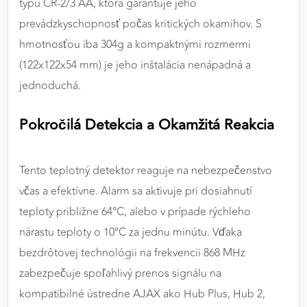
typu CR-2/3 AA, ktorá garantuje jeho
prevádzkyschopnosť počas kritických okamihov. S
hmotnosťou iba 304g a kompaktnými rozmermi
(122x122x54 mm) je jeho inštalácia nenápadná a
jednoduchá.
Pokročilá Detekcia a Okamžitá Reakcia
Tento teplotný detektor reaguje na nebezpečenstvo
včas a efektívne. Alarm sa aktivuje pri dosiahnutí
teploty približne 64°C, alebo v prípade rýchleho
nárastu teploty o 10°C za jednu minútu. Vďaka
bezdrôtovej technológii na frekvencii 868 MHz
zabezpečuje spoľahlivý prenos signálu na
kompatibilné ústredne AJAX ako Hub Plus, Hub 2,