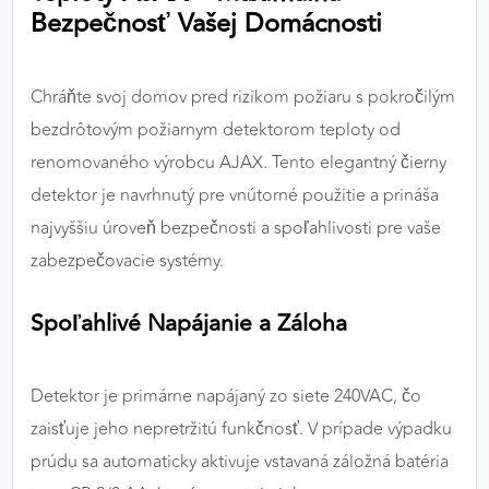
Bezpečnosť Vašej Domácnosti
výkon a funkčnosť našich stránok.
Google Analytics
Chráňte svoj domov pred rizikom požiaru s pokročilým
Poskytovateľ:
Google
bezdrôtovým požiarnym detektorom teploty od
renomovaného výrobcu AJAX. Tento elegantný čierny
detektor je navrhnutý pre vnútorné použitie a prináša
MARKETINGOVÉ COOKIES
najvyššiu úroveň bezpečnosti a spoľahlivosti pre vaše
Marketingové cookies sa používajú na sledovanie
zabezpečovacie systémy.
správania používateľov naprieč webovými
stránkami. Umožňujú nám a našim partnerom
zobrazovať cielenú a relevantnú reklamu, a to na
Spoľahlivé Napájanie a Záloha
našom webe aj v reklamných sieťach tretích strán.
Detektor je primárne napájaný zo siete 240VAC, čo
Google Ads
zaisťuje jeho nepretržitú funkčnosť. V prípade výpadku
Poskytovateľ:
Google
prúdu sa automaticky aktivuje vstavaná záložná batéria