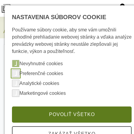
0
NASTAVENIA SÚBOROV COOKIE
Zabezpečovacie systémy
Používame súbory cookie, aby sme vám umožnili
AJAX FireProtect 2 AC Heat Black Bezdrôtový detektor
pohodlné prehliadanie webovej stránky a vďaka analýze
prevádzky webovej stránky neustále zlepšovali jej
funkcie, výkon a použiteľnosť.
Nevyhnutné cookies
Preferenčné cookies
Analytické cookies
Marketingové cookies
POVOLIŤ VŠETKO
ZAKÁZAŤ VŠETKO