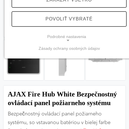
POVOLIŤ VYBRATÉ
Podrobné nastavenia
Zásady ochrany osobných údajov
NEVYHNUTNÉ COOKIES
(vždy aktívne, nemožno vypnúť)
Tieto cookies sú potrebné na správne fungovanie
webovej stránky a bez nich by nebolo možné
zabezpečiť jej plnú funkčnosť.
AJAX Fire Hub White Bezpečnostný
Nevyhnutné cookies
ovládací panel požiarneho systému
Bezpečnostný ovládací panel požiarneho
systému, so vstavanou batériou v bielej farbe
PREFERENČNÉ COOKIES