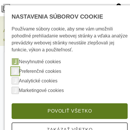
0
NASTAVENIA SÚBOROV COOKIE
Zabezpečovacie systémy
Používame súbory cookie, aby sme vám umožnili
AJAX Fire Hub White Bezpečnostný ovládací panel požiarneho
pohodlné prehliadanie webovej stránky a vďaka analýze
systému
prevádzky webovej stránky neustále zlepšovali jej
funkcie, výkon a použiteľnosť.
Nevyhnutné cookies
Preferenčné cookies
Analytické cookies
Marketingové cookies
POVOLIŤ VŠETKO
ZAKÁZAŤ VŠETKO