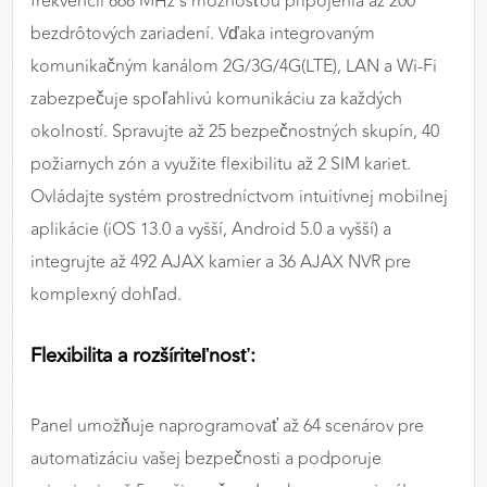
frekvencii 868 MHz s možnosťou pripojenia až 200
bezdrôtových zariadení. Vďaka integrovaným
komunikačným kanálom 2G/3G/4G(LTE), LAN a Wi-Fi
zabezpečuje spoľahlivú komunikáciu za každých
okolností. Spravujte až 25 bezpečnostných skupín, 40
požiarnych zón a využite flexibilitu až 2 SIM kariet.
Ovládajte systém prostredníctvom intuitívnej mobilnej
aplikácie (iOS 13.0 a vyšší, Android 5.0 a vyšší) a
integrujte až 492 AJAX kamier a 36 AJAX NVR pre
komplexný dohľad.
Flexibilita a rozšíriteľnosť:
Panel umožňuje naprogramovať až 64 scenárov pre
automatizáciu vašej bezpečnosti a podporuje