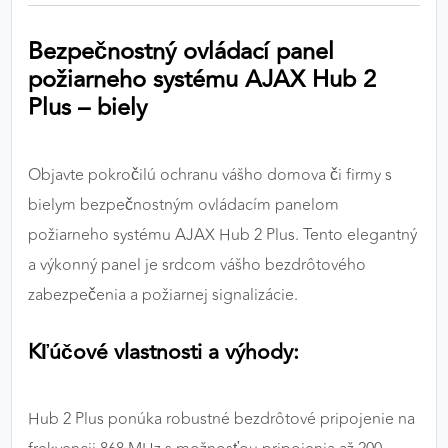
výkon a funkčnosť našich stránok.
Bezpečnostný ovládací panel
Google Analytics
požiarneho systému AJAX Hub 2
Plus – biely
Poskytovateľ:
Google
Objavte pokročilú ochranu vášho domova či firmy s
MARKETINGOVÉ COOKIES
bielym bezpečnostným ovládacím panelom
Marketingové cookies sa používajú na sledovanie
požiarneho systému AJAX Hub 2 Plus. Tento elegantný
správania používateľov naprieč webovými
a výkonný panel je srdcom vášho bezdrôtového
stránkami. Umožňujú nám a našim partnerom
zobrazovať cielenú a relevantnú reklamu, a to na
zabezpečenia a požiarnej signalizácie.
našom webe aj v reklamných sieťach tretích strán.
Kľúčové vlastnosti a výhody:
Google Ads
Poskytovateľ:
Google
Hub 2 Plus ponúka robustné bezdrôtové pripojenie na