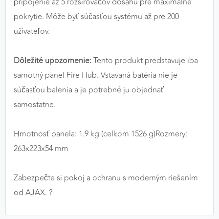
pripojenie až 5 rozširovačov dosahu pre maximálne
pokrytie. Môže byť súčasťou systému až pre 200
užívateľov.
Dôležité upozornenie:
Tento produkt predstavuje iba
samotný panel Fire Hub. Vstavaná batéria nie je
súčasťou balenia a je potrebné ju objednať
samostatne.
Hmotnosť panela: 1.9 kg (celkom 1526 g)
Rozmery:
263x223x54 mm
Zabezpečte si pokoj a ochranu s moderným riešením
od AJAX. ?️