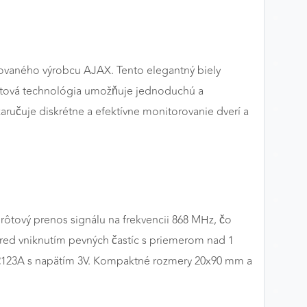
aného výrobcu AJAX. Tento elegantný biely
rôtová technológia umožňuje jednoduchú a
zaručuje diskrétne a efektívne monitorovanie dverí a
ôtový prenos signálu na frekvencii 868 MHz, čo
pred vniknutím pevných častíc s priemerom nad 1
 CR123A s napätím 3V. Kompaktné rozmery 20x90 mm a