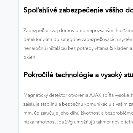
Spoľahlivé zabezpečenie vášho 
Preferenčné cookies
Zabezpečte svoj domov pred nepozvanými hosťami
ANALYTICKÉ COOKIES
detektor patrí do kategórie zabezpečovacích syst
Analytické cookies nám umožňujú meranie výkonu
nenáročnú inštaláciu bez potreby vŕtania či kladenia
nášho webu. Ich pomocou určujeme počet návštev a
okien.
zdroje návštev našich webových stránok. Dáta získané
pomocou týchto cookies spracovávame anonymne a
súhrnne, bez použitia identifikátorov, ktoré ukazujú na
Pokročilé technológie a vysoký s
konkrétnych používateľov nášho webu. Vďaka týmto
cookies môžeme optimalizovať výkon a funkčnosť
našich stránok.
Magnetický detektor otvorenia AJAX spĺňa vysoké št
zaisťuje stabilnú a bezpečnú komunikáciu s vaším z
Google Analytics
mm, čo zaručuje jeho dlhú životnosť a bezproblémo
Poskytovateľ:
Google
nízka hmotnosť iba 29g umožňujú takmer neviditeľnú