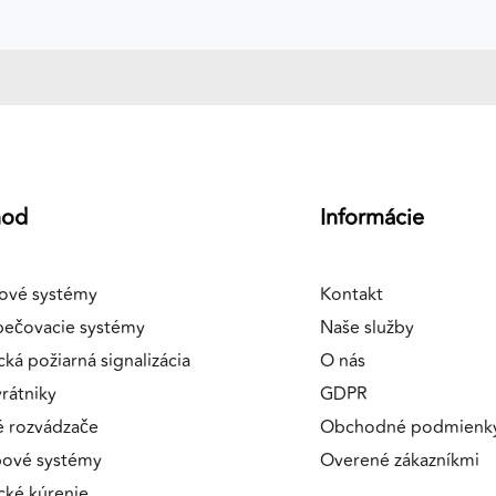
hod
Informácie
ové systémy
Kontakt
pečovacie systémy
Naše služby
cká požiarná signalizácia
O nás
rátniky
GDPR
é rozvádzače
Obchodné podmienk
pové systémy
Overené zákazníkmi
ické kúrenie