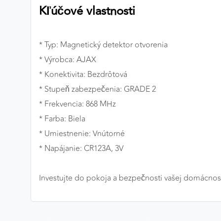
Kľúčové vlastnosti
MARKETINGOVÉ COOKIES
Marketingové cookies sa používajú na sledovanie
správania používateľov naprieč webovými stránkami.
* Typ: Magnetický detektor otvorenia
Umožňujú nám a našim partnerom zobrazovať cielenú 
* Výrobca: AJAX
relevantnú reklamu, a to na našom webe aj v
* Konektivita: Bezdrôtová
reklamných sieťach tretích strán.
* Stupeň zabezpečenia: GRADE 2
Google Ads
* Frekvencia: 868 MHz
* Farba: Biela
Poskytovateľ:
Google
* Umiestnenie: Vnútorné
* Napájanie: CR123A, 3V
Investujte do pokoja a bezpečnosti vašej domácno