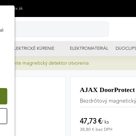
p@izimpx.sk
né
ELEKTRICKÉ KÚRENIE
ELEKTROMATERIÁL
DUOCLIP
ct White magnetický detektor otvorenia
AJAX DoorProtect 
Bezdrôtový magnetický
É
47,73 €
/ ks
38,80 € bez DPH