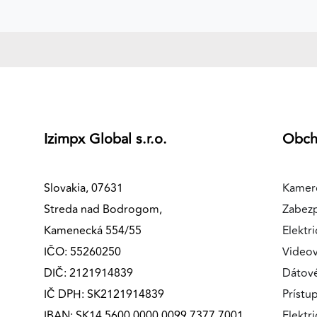
Izimpx Global s.r.o.
Obc
Slovakia, 07631
Kamer
Streda nad Bodrogom,
Zabez
Kamenecká 554/55
Elektri
IČO: 55260250
Videov
DIČ: 2121914839
Dátov
IČ DPH: SK2121914839
Prístu
IBAN: SK14 5600 0000 0099 7377 7001
Elektr