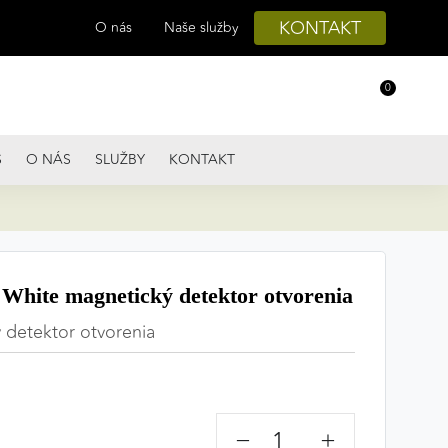
KONTAKT
O nás
Naše služby
0
S
O NÁS
SLUŽBY
KONTAKT
White magnetický detektor otvorenia
 detektor otvorenia
−
+