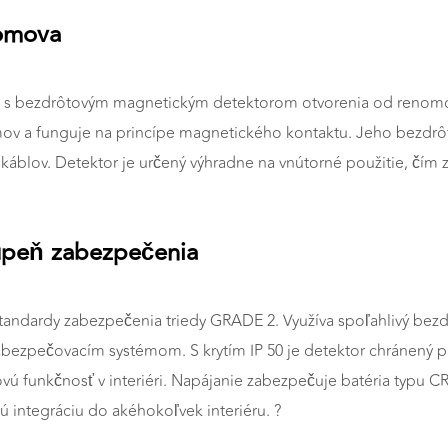
domova
 s bezdrôtovým magnetickým detektorom otvorenia od renomov
émov a funguje na princípe magnetického kontaktu. Jeho bezd
 káblov. Detektor je určený výhradne na vnútorné použitie, čím 
tupeň zabezpečenia
andardy zabezpečenia triedy GRADE 2. Využíva spoľahlivý bezdr
abezpečovacím systémom. S krytím IP 50 je detektor chránený 
vú funkčnosť v interiéri. Napájanie zabezpečuje batéria typu
 integráciu do akéhokoľvek interiéru. ?