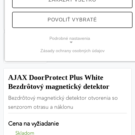
POVOLIŤ VYBRATÉ
Podrobné nastavenia
Zásady ochrany osobných údajov
NEVYHNUTNÉ COOKIES
(vždy aktívne, nemožno vypnúť)
AJAX DoorProtect Plus White
Tieto cookies sú potrebné na správne fungovanie
webovej stránky a bez nich by nebolo možné
Bezdrôtový magnetický detektor
zabezpečiť jej plnú funkčnosť.
Bezdrôtový magnetický detektor otvorenia so
senzorom otrasu a náklonu
Nevyhnutné cookies
Cena na vyžiadanie
PREFERENČNÉ COOKIES
Skladom