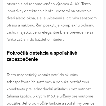
otvorenia od renomovaného výrobcu AJAX. Tento
výkon a funkčnosť našich stránok.
inovatívny detektor nielenže upozorní na otvorenie
Google Analytics
dverí alebo okna, ale je vybavený aj citlivým senzorom
otrasu a náklonu, čím poskytuje komplexnú ochranu
Poskytovateľ:
Google
vášho majetku. Jeho elegantné biele prevedenie sa
ľahko začlení do každého interiéru.
MARKETINGOVÉ COOKIES
Marketingové cookies sa používajú na sledovanie
Pokročilá detekcia a spoľahlivé
správania používateľov naprieč webovými
zabezpečenie
stránkami. Umožňujú nám a našim partnerom
zobrazovať cielenú a relevantnú reklamu, a to na
našom webe aj v reklamných sieťach tretích strán.
Tento magnetický kontakt patrí do skupiny
zabezpečovacích systémov a ponúka bezdrôtovú
Google Ads
konektivitu pre jednoduchú inštaláciu bez nutnosti
Poskytovateľ:
Google
ťahania káblov. S krytím IP 50 je určený pre vnútorné
použitie. Jeho pokročilé funkcie a spoľahlivý prenos