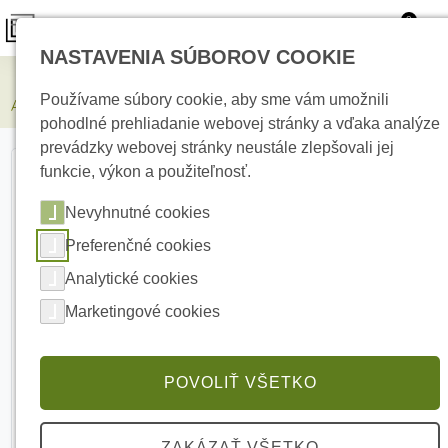
0
NASTAVENIA SÚBOROV COOKIE
Zabezpečovacie systémy
Používame súbory cookie, aby sme vám umožnili
AJAX DoorProtect Plus White Bezdrôtový magnetický detektor
pohodlné prehliadanie webovej stránky a vďaka analýze
prevádzky webovej stránky neustále zlepšovali jej
funkcie, výkon a použiteľnosť.
Nevyhnutné cookies
Preferenčné cookies
Analytické cookies
Marketingové cookies
POVOLIŤ VŠETKO
ZAKÁZAŤ VŠETKO