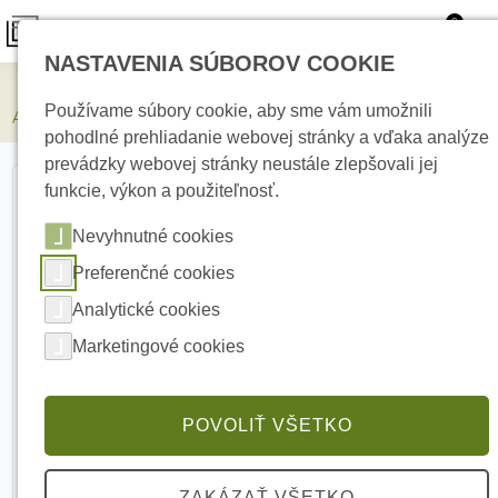
0
NASTAVENIA SÚBOROV COOKIE
Zabezpečovacie systémy
Používame súbory cookie, aby sme vám umožnili
AJAX DoorProtect Plus Black magnetický detektor
pohodlné prehliadanie webovej stránky a vďaka analýze
prevádzky webovej stránky neustále zlepšovali jej
funkcie, výkon a použiteľnosť.
Nevyhnutné cookies
Preferenčné cookies
Analytické cookies
Marketingové cookies
POVOLIŤ VŠETKO
ZAKÁZAŤ VŠETKO