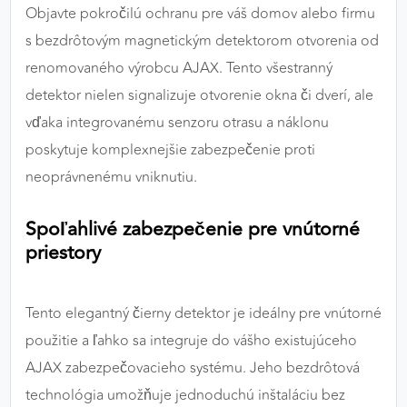
Objavte pokročilú ochranu pre váš domov alebo firmu
výkon a funkčnosť našich stránok.
s bezdrôtovým magnetickým detektorom otvorenia od
Google Analytics
renomovaného výrobcu AJAX. Tento všestranný
detektor nielen signalizuje otvorenie okna či dverí, ale
Poskytovateľ:
Google
vďaka integrovanému senzoru otrasu a náklonu
poskytuje komplexnejšie zabezpečenie proti
MARKETINGOVÉ COOKIES
neoprávnenému vniknutiu.
Marketingové cookies sa používajú na sledovanie
správania používateľov naprieč webovými
Spoľahlivé zabezpečenie pre vnútorné
stránkami. Umožňujú nám a našim partnerom
priestory
zobrazovať cielenú a relevantnú reklamu, a to na
našom webe aj v reklamných sieťach tretích strán.
Tento elegantný čierny detektor je ideálny pre vnútorné
Google Ads
použitie a ľahko sa integruje do vášho existujúceho
Poskytovateľ:
Google
AJAX zabezpečovacieho systému. Jeho bezdrôtová
technológia umožňuje jednoduchú inštaláciu bez