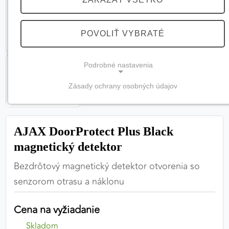
POVOLIŤ VYBRATÉ
Podrobné nastavenia
Zásady ochrany osobných údajov
NEVYHNUTNÉ COOKIES
(vždy aktívne, nemožno vypnúť)
AJAX DoorProtect Plus Black
Tieto cookies sú potrebné na správne fungovanie
webovej stránky a bez nich by nebolo možné
magnetický detektor
zabezpečiť jej plnú funkčnosť.
Bezdrôtový magnetický detektor otvorenia so
senzorom otrasu a náklonu
Nevyhnutné cookies
Cena na vyžiadanie
PREFERENČNÉ COOKIES
Skladom