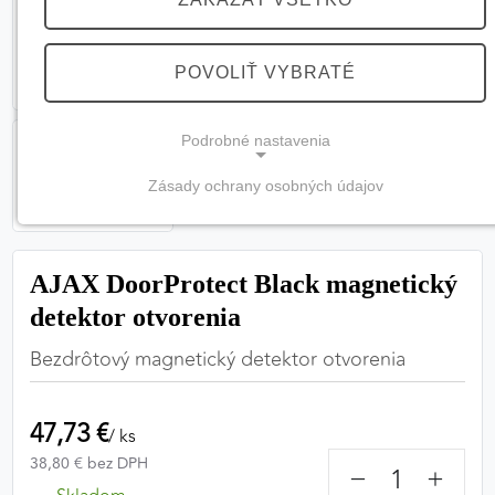
POVOLIŤ VYBRATÉ
Podrobné nastavenia
Zásady ochrany osobných údajov
NEVYHNUTNÉ COOKIES
(vždy aktívne, nemožno vypnúť)
AJAX DoorProtect Black magnetický
Tieto cookies sú potrebné na správne fungovanie
webovej stránky a bez nich by nebolo možné
detektor otvorenia
zabezpečiť jej plnú funkčnosť.
Bezdrôtový magnetický detektor otvorenia
Nevyhnutné cookies
47,73 €
/ ks
38,80 € bez DPH
−
+
PREFERENČNÉ COOKIES