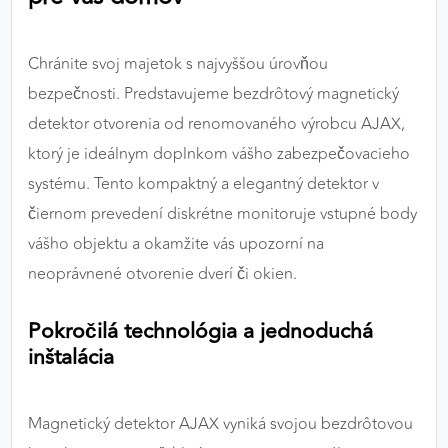
výkon a funkčnosť našich stránok.
Chránite svoj majetok s najvyššou úrovňou
Google Analytics
bezpečnosti. Predstavujeme bezdrôtový magnetický
Poskytovateľ:
Google
detektor otvorenia od renomovaného výrobcu AJAX,
ktorý je ideálnym doplnkom vášho zabezpečovacieho
systému. Tento kompaktný a elegantný detektor v
MARKETINGOVÉ COOKIES
čiernom prevedení diskrétne monitoruje vstupné body
Marketingové cookies sa používajú na sledovanie
správania používateľov naprieč webovými
vášho objektu a okamžite vás upozorní na
stránkami. Umožňujú nám a našim partnerom
neoprávnené otvorenie dverí či okien.
zobrazovať cielenú a relevantnú reklamu, a to na
našom webe aj v reklamných sieťach tretích strán.
Pokročilá technológia a jednoduchá
inštalácia
Google Ads
Poskytovateľ:
Google
Magnetický detektor AJAX vyniká svojou bezdrôtovou