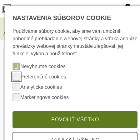
0
NASTAVENIA SÚBOROV COOKIE
Zabezpečovacie systémy
Používame súbory cookie, aby sme vám umožnili
AJAX DoorProtect Black magnetický detektor otvorenia
pohodlné prehliadanie webovej stránky a vďaka analýze
prevádzky webovej stránky neustále zlepšovali jej
funkcie, výkon a použiteľnosť.
Nevyhnutné cookies
Preferenčné cookies
Analytické cookies
Marketingové cookies
POVOLIŤ VŠETKO
ZAKÁZAŤ VŠETKO