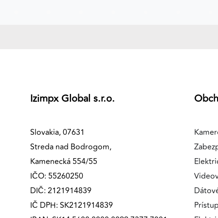
MARKETINGOVÉ COOKIES
Marketingové cookies sa používajú na sledovanie
správania používateľov naprieč webovými stránkami.
Umožňujú nám a našim partnerom zobrazovať cielenú 
relevantnú reklamu, a to na našom webe aj v
reklamných sieťach tretích strán.
Izimpx Global s.r.o.
Obc
Google Ads
Poskytovateľ:
Google
Slovakia, 07631
Kamer
Streda nad Bodrogom,
Zabez
Kamenecká 554/55
Elektri
IČO: 55260250
Videov
DIČ: 2121914839
Dátov
IČ DPH: SK2121914839
Prístu