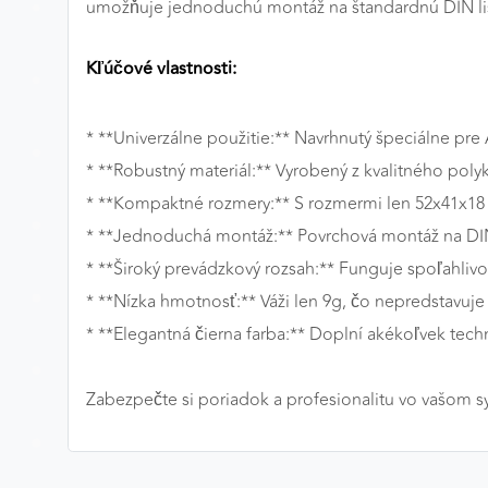
umožňuje jednoduchú montáž na štandardnú DIN lištu
Preferenčné cookies
Kľúčové vlastnosti:
ANALYTICKÉ COOKIES
* **Univerzálne použitie:** Navrhnutý špeciálne pre
Analytické cookies nám umožňujú meranie výkonu
* **Robustný materiál:** Vyrobený z kvalitného poly
nášho webu. Ich pomocou určujeme počet návštev a
* **Kompaktné rozmery:** S rozmermi len 52x41x18
zdroje návštev našich webových stránok. Dáta získané
* **Jednoduchá montáž:** Povrchová montáž na DIN li
pomocou týchto cookies spracovávame anonymne a
súhrnne, bez použitia identifikátorov, ktoré ukazujú na
* **Široký prevádzkový rozsah:** Funguje spoľahliv
konkrétnych používateľov nášho webu. Vďaka týmto
* **Nízka hmotnosť:** Váži len 9g, čo nepredstavuje 
cookies môžeme optimalizovať výkon a funkčnosť
* **Elegantná čierna farba:** Doplní akékoľvek tech
našich stránok.
Google Analytics
Zabezpečte si poriadok a profesionalitu vo vašom
Poskytovateľ:
Google