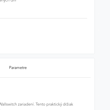
vných dní
Parametre
llswitch zariadení. Tento praktický držiak