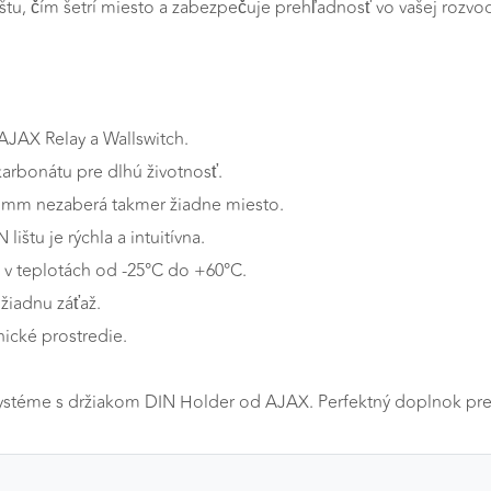
, čím šetrí miesto a zabezpečuje prehľadnosť vo vašej rozvodn
 AJAX Relay a Wallswitch.
karbonátu pre dlhú životnosť.
 mm nezaberá takmer žiadne miesto.
štu je rýchla a intuitívna.
o v teplotách od -25°C do +60°C.
žiadnu záťaž.
nické prostredie.
 systéme s držiakom DIN Holder od AJAX. Perfektný doplnok p