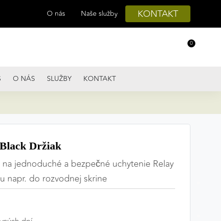
KONTAKT
O nás
Naše služby
0
S
O NÁS
SLUŽBY
KONTAKT
Black Držiak
i na jednoduché a bezpečné uchytenie Relay
tu napr. do rozvodnej skrine