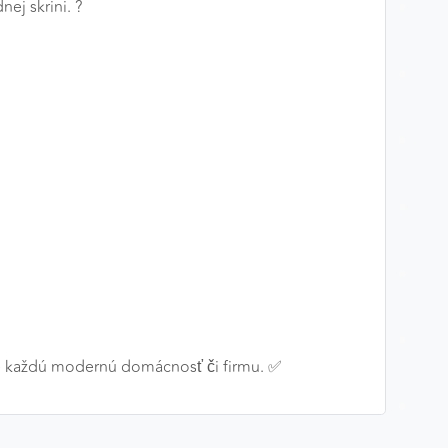
ej skrini. ?
re každú modernú domácnosť či firmu. ✅