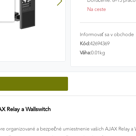
Doručenie: 8–15 praco
Na ceste
Informovať sa v obchode
Kód:
42694369
Váha:
0.01kg
X Relay a Wallswitch
pre organizované a bezpečné umiestnenie vašich AJAX Relay a Wa