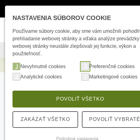
Máte otázky ?
+421 950 242 694
esho
NASTAVENIA SÚBOROV COOKIE
Používame súbory cookie, aby sme vám umožnili pohodl
prehliadanie webovej stránky a vďaka analýze prevádzky
webovej stránky neustále zlepšovali jej funkcie, výkon a
KAMEROVÉ SYSTÉMY
ZABEZPEČOVACIE SYSTÉMY
použiteľnosť.
Zabezpečovacie systémy
AJAX DIN Holde
Nevyhnutné cookies
Preferenčné cookies
Analytické cookies
Marketingové cookies
POVOLIŤ VŠETKO
ZAKÁZAŤ VŠETKO
POVOLIŤ VYBRAT
Podrobné nastavenia