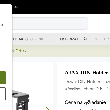
p@izimpx.sk
né
ELEKTRICKÉ KÚRENIE
ELEKTROMATERIÁL
DUOCLIP
r Black Držiak
AJAX DIN Holder 
Držiak DIN Holder slúž
a Wallswitch na DIN liš
É
Cena na vyžiadanie