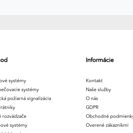
a
hod
Informácie
ové systémy
Kontakt
pečovacie systémy
Naše služby
cká požiarná signalizácia
O nás
rátniky
GDPR
é rozvádzače
Obchodné podmienk
pové systémy
Overené zákazníkmi