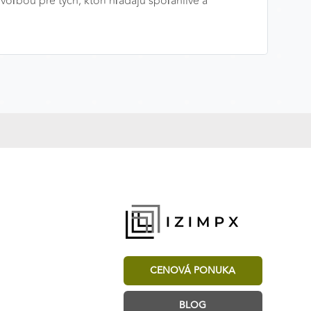
voľbou pre tých, ktorí hľadajú spoľahlivé a
CENOVÁ PONUKA
BLOG