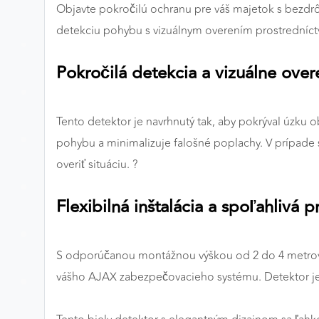
Objavte pokročilú ochranu pre váš majetok s bezd
Preferenčné cookies
detekciu pohybu s vizuálnym overením prostredníc
Pokročilá detekcia a vizuálne over
ANALYTICKÉ COOKIES
Analytické cookies nám umožňujú meranie výkonu
nášho webu. Ich pomocou určujeme počet návštev a
Tento detektor je navrhnutý tak, aby pokrýval úzku o
zdroje návštev našich webových stránok. Dáta získané
pohybu a minimalizuje falošné poplachy. V prípade 
pomocou týchto cookies spracovávame anonymne a
overiť situáciu. ?
súhrnne, bez použitia identifikátorov, ktoré ukazujú na
konkrétnych používateľov nášho webu. Vďaka týmto
Flexibilná inštalácia a spoľahlivá 
cookies môžeme optimalizovať výkon a funkčnosť
našich stránok.
S odporúčanou montážnou výškou od 2 do 4 metrov po
Google Analytics
vášho AJAX zabezpečovacieho systému. Detektor je v
Poskytovateľ:
Google