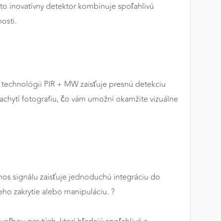
 inovatívny detektor kombinuje spoľahlivú
osti.
ka technológii PIR + MW zaisťuje presnú detekciu
achytí fotografiu, čo vám umožní okamžite vizuálne
nos signálu zaisťuje jednoduchú integráciu do
o zakrytie alebo manipuláciu. ?️