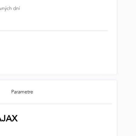
vných dní
Parametre
 AJAX