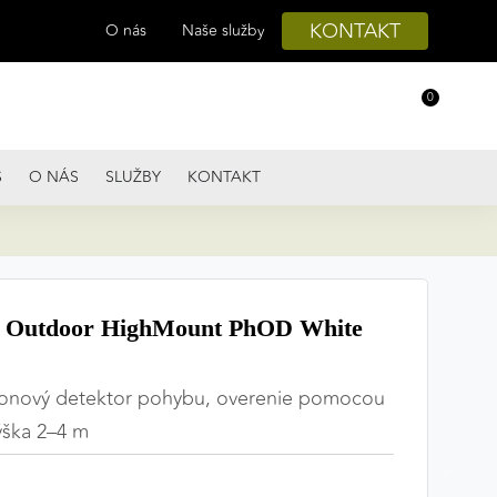
KONTAKT
O nás
Naše služby
0
S
O NÁS
SLUŽBY
KONTAKT
 Outdoor HighMount PhOD White
lonový detektor pohybu, overenie pomocou
ýška 2–4 m