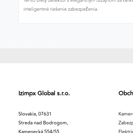
Tento biely detektor s elegantným dizajnom sa ľahko
inteligentné riešenie zabezpečenia.
MARKETINGOVÉ COOKIES
Marketingové cookies sa používajú na sledovanie
správania používateľov naprieč webovými stránkami.
Umožňujú nám a našim partnerom zobrazovať cielenú 
relevantnú reklamu, a to na našom webe aj v
reklamných sieťach tretích strán.
Google Ads
Poskytovateľ:
Google
Izimpx Global s.r.o.
Obc
Slovakia, 07631
Kamer
Streda nad Bodrogom,
Zabez
Kamenecká 554/55
Elektri