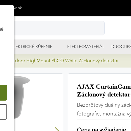
p@izimpx.sk
né
ELEKTRICKÉ KÚRENIE
ELEKTROMATERIÁL
DUOCLIP
am Outdoor HighMount PhOD White Záclonový detektor
AJAX CurtainCam
Záclonový detektor
Bezdrôtový duálny zác
É
fotografie, montážna v
Cena na vyžiadanie