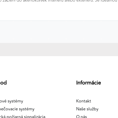
 začlení do akéhokoľvek interiéru alebo exteriéru. Je ideálnou 
a
hod
Informácie
ové systémy
Kontakt
pečovacie systémy
Naše služby
cká požiarná signalizácia
O nás