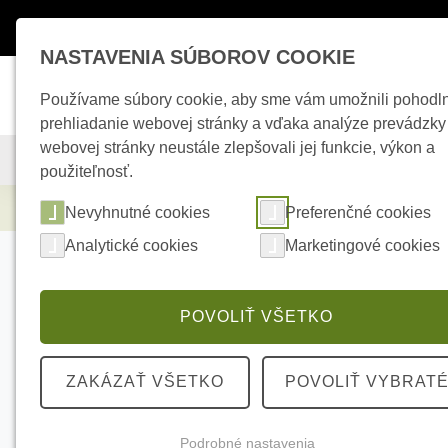
Máte otázky ?
+421 950 242 694
esho
NASTAVENIA SÚBOROV COOKIE
Používame súbory cookie, aby sme vám umožnili pohodl
prehliadanie webovej stránky a vďaka analýze prevádzky
webovej stránky neustále zlepšovali jej funkcie, výkon a
KAMEROVÉ SYSTÉMY
ZABEZPEČOVACIE SYSTÉMY
použiteľnosť.
Zabezpečovacie systémy
AJAX CurtainC
Nevyhnutné cookies
Preferenčné cookies
Analytické cookies
Marketingové cookies
POVOLIŤ VŠETKO
ZAKÁZAŤ VŠETKO
POVOLIŤ VYBRAT
Podrobné nastavenia