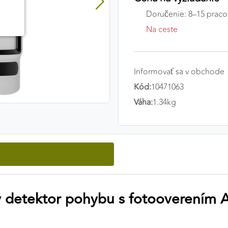
Doručenie: 8–15 praco
Na ceste
Informovať sa v obchode
Kód:
10471063
Váha:
1.34kg
ý detektor pohybu s fotooverením