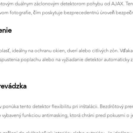
rôtovým duálnym záclonovým detektorom pohybu od AJAX. Tento
tvom fotografie, čím poskytuje bezprecedentnú úroveň bezpečn
enie
blasť, ideálny na ochranu okien, dverí alebo citlivých zón. Vďa
spustenia poplachu alebo na vyžiadanie detektor automaticky z
prevádzka
núka tento detektor flexibilitu pri inštalácii. Bezdrôtový pre
ybavený funkciou antimasking, ktorá chráni pred pokusmi o jeh