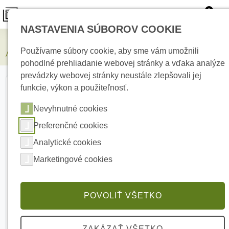
0
NASTAVENIA SÚBOROV COOKIE
Zabezpečovacie systémy
Používame súbory cookie, aby sme vám umožnili
AJAX Case B 175×225×57 Black Montážna krabica
pohodlné prehliadanie webovej stránky a vďaka analýze
prevádzky webovej stránky neustále zlepšovali jej
funkcie, výkon a použiteľnosť.
Nevyhnutné cookies
Preferenčné cookies
Analytické cookies
Marketingové cookies
POVOLIŤ VŠETKO
ZAKÁZAŤ VŠETKO