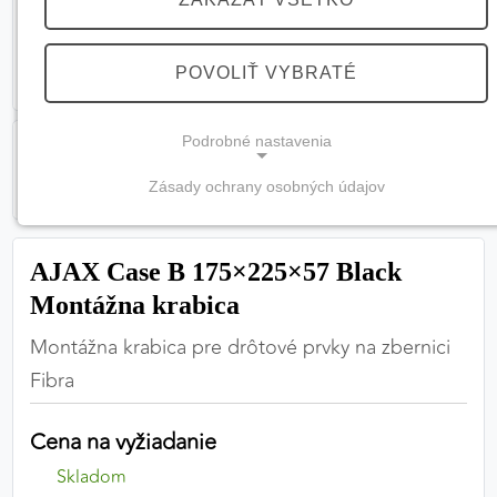
POVOLIŤ VYBRATÉ
Podrobné nastavenia
Zásady ochrany osobných údajov
NEVYHNUTNÉ COOKIES
(vždy aktívne, nemožno vypnúť)
AJAX Case B 175×225×57 Black
Tieto cookies sú potrebné na správne fungovanie
Montážna krabica
webovej stránky a bez nich by nebolo možné
zabezpečiť jej plnú funkčnosť.
Montážna krabica pre drôtové prvky na zbernici
Fibra
Nevyhnutné cookies
Cena na vyžiadanie
Skladom
PREFERENČNÉ COOKIES