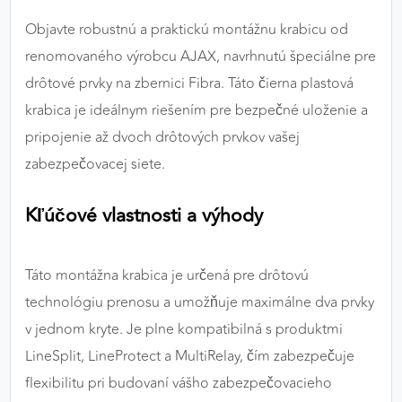
výkon a funkčnosť našich stránok.
Objavte robustnú a praktickú montážnu krabicu od
renomovaného výrobcu AJAX, navrhnutú špeciálne pre
Google Analytics
drôtové prvky na zbernici Fibra. Táto čierna plastová
Poskytovateľ:
Google
krabica je ideálnym riešením pre bezpečné uloženie a
pripojenie až dvoch drôtových prvkov vašej
zabezpečovacej siete.
MARKETINGOVÉ COOKIES
Marketingové cookies sa používajú na sledovanie
Kľúčové vlastnosti a výhody
správania používateľov naprieč webovými
stránkami. Umožňujú nám a našim partnerom
zobrazovať cielenú a relevantnú reklamu, a to na
Táto montážna krabica je určená pre drôtovú
našom webe aj v reklamných sieťach tretích strán.
technológiu prenosu a umožňuje maximálne dva prvky
Google Ads
v jednom kryte. Je plne kompatibilná s produktmi
LineSplit, LineProtect a MultiRelay, čím zabezpečuje
Poskytovateľ:
Google
flexibilitu pri budovaní vášho zabezpečovacieho