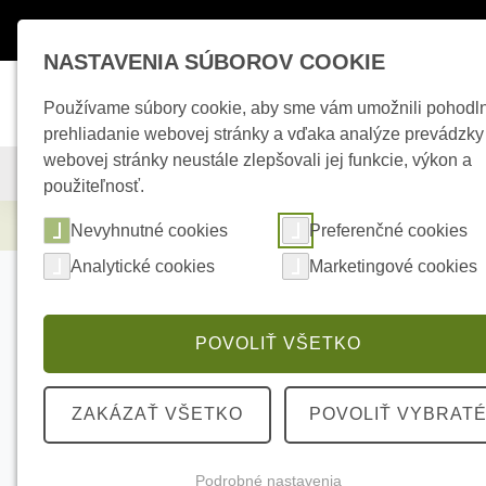
Máte otázky ?
+421 950 242 694
esho
NASTAVENIA SÚBOROV COOKIE
Používame súbory cookie, aby sme vám umožnili pohodl
prehliadanie webovej stránky a vďaka analýze prevádzky
webovej stránky neustále zlepšovali jej funkcie, výkon a
KAMEROVÉ SYSTÉMY
ZABEZPEČOVACIE SYSTÉMY
použiteľnosť.
Zabezpečovacie systémy
AJAX CableTru
Nevyhnutné cookies
Preferenčné cookies
Analytické cookies
Marketingové cookies
POVOLIŤ VŠETKO
ZAKÁZAŤ VŠETKO
POVOLIŤ VYBRAT
Podrobné nastavenia