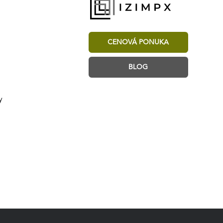
CENOVÁ PONUKA
BLOG
y