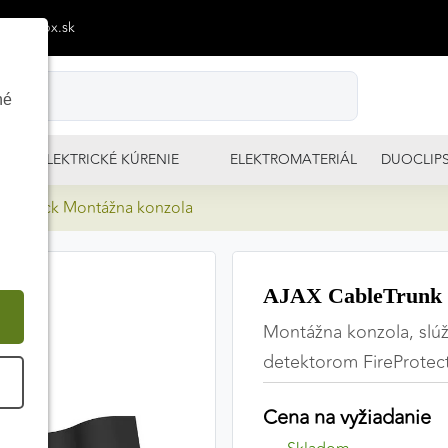
p@izimpx.sk
né
ELEKTRICKÉ KÚRENIE
ELEKTROMATERIÁL
DUOCLIP
nk Black Montážna konzola
AJAX CableTrunk 
Montážna konzola, slúž
detektorom FireProtec
É
Cena na vyžiadanie