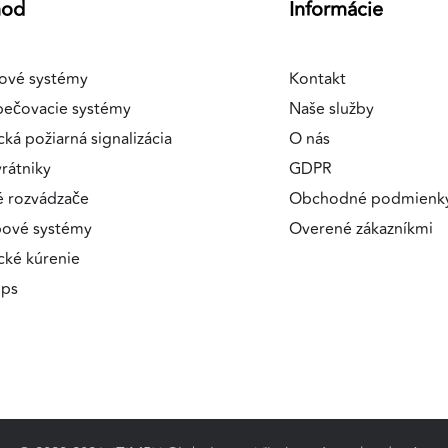
hod
Informácie
ové systémy
Kontakt
pečovacie systémy
Naše služby
a
cká požiarná signalizácia
O nás
rátniky
GDPR
é rozvádzače
Obchodné podmienk
pové systémy
Overené zákazníkmi
ické kúrenie
ips