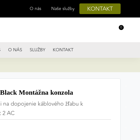
KONTAKT
O nás
Naše služby
0
S
O NÁS
SLUŽBY
KONTAKT
Black Montážna konzola
i na dopojenie káblového žľabu k
t 2 AC