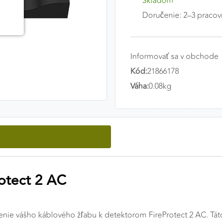
Skladom
Doručenie: 2–3 pracov
Informovať sa v obchode
Kód:
21866178
Váha:
0.08kg
otect 2 AC
jenie vášho káblového žľabu k detektorom FireProtect 2 AC. 