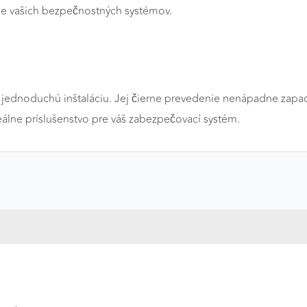
ie vašich bezpečnostných systémov.
 jednoduchú inštaláciu. Jej čierne prevedenie nenápadne zapad
eálne príslušenstvo pre váš zabezpečovací systém.