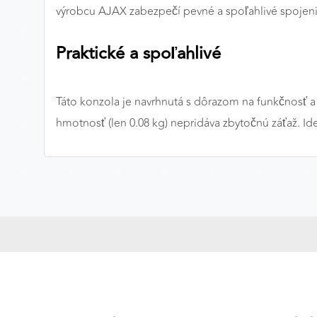
výrobcu AJAX zabezpečí pevné a spoľahlivé spojen
Preferenčné cookies
Praktické a spoľahlivé
ANALYTICKÉ COOKIES
Táto konzola je navrhnutá s dôrazom na funkčnosť a
Analytické cookies nám umožňujú meranie výkonu
nášho webu. Ich pomocou určujeme počet návštev a
hmotnosť (len 0.08 kg) nepridáva zbytočnú záťaž. Id
zdroje návštev našich webových stránok. Dáta získané
pomocou týchto cookies spracovávame anonymne a
súhrnne, bez použitia identifikátorov, ktoré ukazujú na
konkrétnych používateľov nášho webu. Vďaka týmto
cookies môžeme optimalizovať výkon a funkčnosť
našich stránok.
Google Analytics
Poskytovateľ:
Google