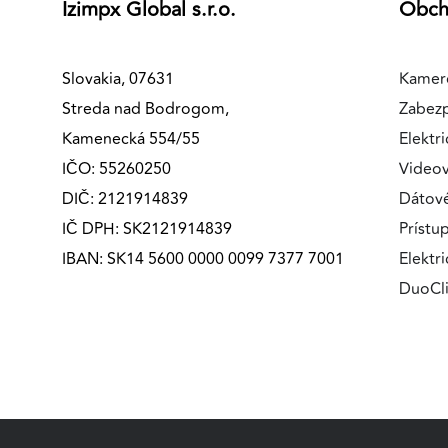
Izimpx Global s.r.o.
Obc
MARKETINGOVÉ COOKIES
Marketingové cookies sa používajú na sledovanie
Slovakia, 07631
Kamer
správania používateľov naprieč webovými stránkami.
Streda nad Bodrogom,
Zabez
Umožňujú nám a našim partnerom zobrazovať cielenú 
relevantnú reklamu, a to na našom webe aj v
Kamenecká 554/55
Elektri
reklamných sieťach tretích strán.
IČO: 55260250
Videov
DIČ: 2121914839
Dátov
Google Ads
IČ DPH: SK2121914839
Prístu
Poskytovateľ:
Google
IBAN: SK14 5600 0000 0099 7377 7001
Elektr
DuoCl