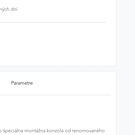
ných dní
Parametre
Táto špeciálna montážna konzola od renomovaného