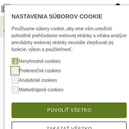
0
NASTAVENIA SÚBOROV COOKIE
Zabezpečovacie systémy
Používame súbory cookie, aby sme vám umožnili
AJAX Brandplate White pre sirénu StreetSiren Doubledeck
pohodlné prehliadanie webovej stránky a vďaka analýze
prevádzky webovej stránky neustále zlepšovali jej
funkcie, výkon a použiteľnosť.
Nevyhnutné cookies
Preferenčné cookies
Analytické cookies
Marketingové cookies
POVOLIŤ VŠETKO
ZAKÁZAŤ VŠETKO