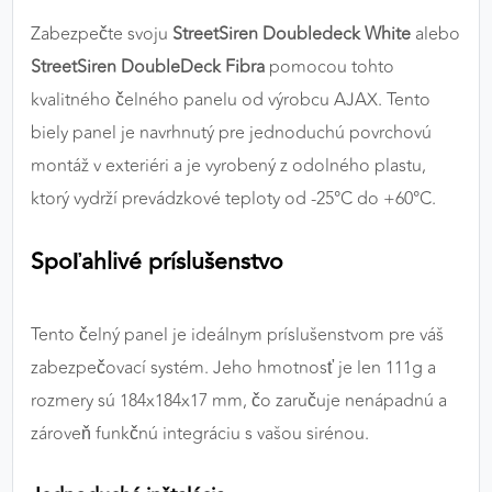
výkon a funkčnosť našich stránok.
Zabezpečte svoju
StreetSiren Doubledeck White
alebo
StreetSiren DoubleDeck Fibra
pomocou tohto
Google Analytics
kvalitného čelného panelu od výrobcu AJAX. Tento
Poskytovateľ:
Google
biely panel je navrhnutý pre jednoduchú povrchovú
montáž v exteriéri a je vyrobený z odolného plastu,
ktorý vydrží prevádzkové teploty od -25°C do +60°C.
MARKETINGOVÉ COOKIES
Marketingové cookies sa používajú na sledovanie
Spoľahlivé príslušenstvo
správania používateľov naprieč webovými
stránkami. Umožňujú nám a našim partnerom
zobrazovať cielenú a relevantnú reklamu, a to na
Tento čelný panel je ideálnym príslušenstvom pre váš
našom webe aj v reklamných sieťach tretích strán.
zabezpečovací systém. Jeho hmotnosť je len 111g a
Google Ads
rozmery sú 184x184x17 mm, čo zaručuje nenápadnú a
zároveň funkčnú integráciu s vašou sirénou.
Poskytovateľ:
Google