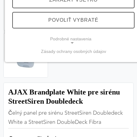
POVOLIŤ VYBRATÉ
Podrobné nastavenia
Zásady ochrany osobných údajov
NEVYHNUTNÉ COOKIES
(vždy aktívne, nemožno vypnúť)
Tieto cookies sú potrebné na správne fungovanie
webovej stránky a bez nich by nebolo možné
AJAX Brandplate White pre sirénu
zabezpečiť jej plnú funkčnosť.
StreetSiren Doubledeck
Nevyhnutné cookies
Čelný panel pre sirénu StreetSiren Doubledeck
White a StreetSiren DoubleDeck Fibra
PREFERENČNÉ COOKIES