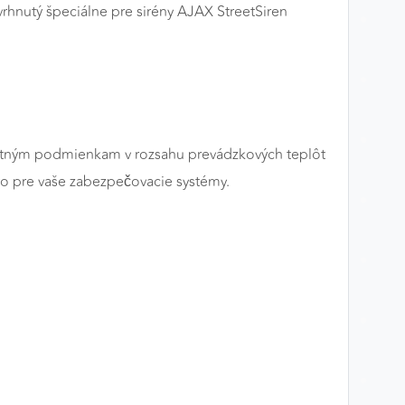
rhnutý špeciálne pre sirény AJAX StreetSiren
nostným podmienkam v rozsahu prevádzkových teplôt
vo pre vaše zabezpečovacie systémy.