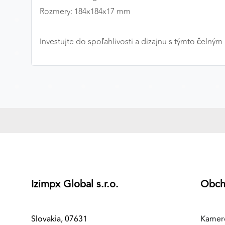
Rozmery: 184x184x17 mm
MARKETINGOVÉ COOKIES
Marketingové cookies sa používajú na sledovanie
Investujte do spoľahlivosti a dizajnu s týmto čel
správania používateľov naprieč webovými stránkami.
Umožňujú nám a našim partnerom zobrazovať cielenú 
relevantnú reklamu, a to na našom webe aj v
reklamných sieťach tretích strán.
Google Ads
Poskytovateľ:
Google
Izimpx Global s.r.o.
Obc
Slovakia, 07631
Kamer