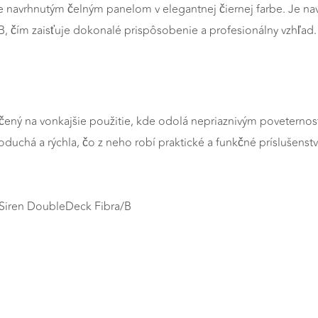
e navrhnutým čelným panelom v elegantnej čiernej farbe. Je nav
, čím zaisťuje dokonalé prispôsobenie a profesionálny vzhľad.
 určený na vonkajšie použitie, kde odolá nepriaznivým poveter
uchá a rýchla, čo z neho robí praktické a funkčné príslušenst
etSiren DoubleDeck Fibra/B