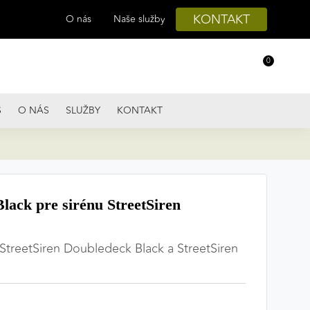
KONTAKT
O nás
Naše služby
0
S
O NÁS
SLUŽBY
KONTAKT
ack pre sirénu StreetSiren
 StreetSiren Doubledeck Black a StreetSiren