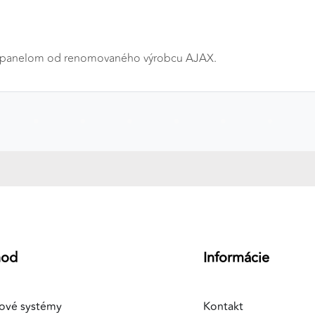
ným panelom od renomovaného výrobcu AJAX.
a
hod
Informácie
ové systémy
Kontakt