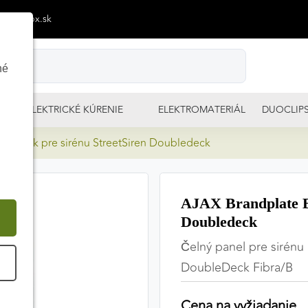
p@izimpx.sk
né
ELEKTRICKÉ KÚRENIE
ELEKTROMATERIÁL
DUOCLIP
e Black pre sirénu StreetSiren Doubledeck
AJAX Brandplate Bl
Doubledeck
Čelný panel pre sirénu
É
DoubleDeck Fibra/B
Cena na vyžiadanie