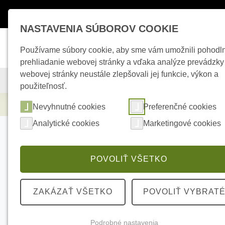
Máte otázky ?
+421 950 242 694
esho
NASTAVENIA SÚBOROV COOKIE
Používame súbory cookie, aby sme vám umožnili pohodl
prehliadanie webovej stránky a vďaka analýze prevádzky
webovej stránky neustále zlepšovali jej funkcie, výkon a
KAMEROVÉ SYSTÉMY
ZABEZPEČOVACIE SYSTÉMY
použiteľnosť.
Zabezpečovacie systémy
AJAX Brandplat
Nevyhnutné cookies
Preferenčné cookies
Analytické cookies
Marketingové cookies
POVOLIŤ VŠETKO
ZAKÁZAŤ VŠETKO
POVOLIŤ VYBRAT
Podrobné nastavenia