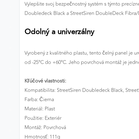
Vylepšite svoj bezpečnostný systém s týmto precízn
Preferenčné cookies
Doubledeck Black a StreetSiren DoubleDeck Fibra/B
Odolný a univerzálny
ANALYTICKÉ COOKIES
Analytické cookies nám umožňujú meranie výkonu
nášho webu. Ich pomocou určujeme počet návštev a
Vyrobený z kvalitného plastu, tento čelný panel je
zdroje návštev našich webových stránok. Dáta získané
od -25°C do +60°C. Jeho povrchová montáž je jednod
pomocou týchto cookies spracovávame anonymne a
súhrnne, bez použitia identifikátorov, ktoré ukazujú na
Kľúčové vlastnosti:
konkrétnych používateľov nášho webu. Vďaka týmto
cookies môžeme optimalizovať výkon a funkčnosť
Kompatibilita: StreetSiren Doubledeck Black, Stre
našich stránok.
Farba: Čierna
Materiál: Plast
Google Analytics
Použitie: Exteriér
Poskytovateľ:
Google
Montáž: Povrchová
Hmotnosť: 111g