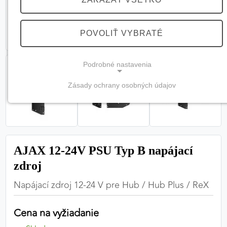
POVOLIŤ VYBRATÉ
Podrobné nastavenia
Zásady ochrany osobných údajov
NEVYHNUTNÉ COOKIES
(vždy aktívne, nemožno vypnúť)
Tieto cookies sú potrebné na správne fungovanie
webovej stránky a bez nich by nebolo možné
AJAX 12-24V PSU Typ B napájací
zabezpečiť jej plnú funkčnosť.
zdroj
Nevyhnutné cookies
Napájací zdroj 12-24 V pre Hub / Hub Plus / ReX
Cena na vyžiadanie
PREFERENČNÉ COOKIES