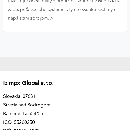
Investujte do stability a predĺžte životnosť vášho AJAX
zabezpečovacieho systému s týmto vysoko kvalitným
napájacím zdrojom. ⚡️
Izimpx Global s.r.o.
Slovakia, 07631
Streda nad Bodrogom,
Kamenecká 554/55
IČO: 55260250