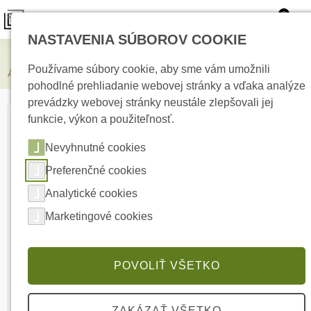
0
NASTAVENIA SÚBOROV COOKIE
Zabezpečovacie systémy
Používame súbory cookie, aby sme vám umožnili
AJAX 12-24V PSU Typ B napájací zdroj
pohodlné prehliadanie webovej stránky a vďaka analýze
prevádzky webovej stránky neustále zlepšovali jej
funkcie, výkon a použiteľnosť.
Nevyhnutné cookies
Preferenčné cookies
Analytické cookies
Marketingové cookies
POVOLIŤ VŠETKO
ZAKÁZAŤ VŠETKO