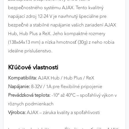
výkon a funkčnosť našich stránok.
bezpečnostného systému AJAX. Tento kvalitný
napájací zdroj 12-24 V je navrhnutý špeciálne pre
Google Analytics
bezpečné a stabilné napájanie vašich zariadení AJAX
Poskytovateľ:
Google
Hub, Hub Plus a ReX. Jeho kompaktné rozmery
(138x64x13 mm) a nízka hmotnosť (30g) z neho robia
ideálne príslušenstvo.
MARKETINGOVÉ COOKIES
Marketingové cookies sa používajú na sledovanie
Kľúčové vlastnosti
správania používateľov naprieč webovými
stránkami. Umožňujú nám a našim partnerom
Kompatibilita:
AJAX Hub / Hub Plus / ReX
zobrazovať cielenú a relevantnú reklamu, a to na
Napájanie:
8-32V / 1A pre flexibilné pripojenie
našom webe aj v reklamných sieťach tretích strán.
Prevádzková teplota:
-10° až 40°C – spoľahlivý výkon v
rôznych podmienkach
Google Ads
Výrobca:
AJAX – záruka kvality a spoľahlivosti
Poskytovateľ:
Google