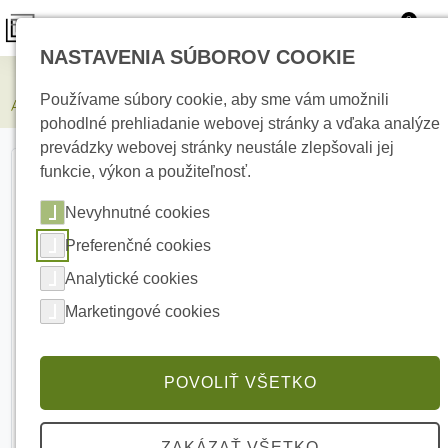
0
NASTAVENIA SÚBOROV COOKIE
Zabezpečovacie systémy
Používame súbory cookie, aby sme vám umožnili
AJAX 12-24V PSU Typ A napájací zdroj
pohodlné prehliadanie webovej stránky a vďaka analýze
prevádzky webovej stránky neustále zlepšovali jej
funkcie, výkon a použiteľnosť.
Nevyhnutné cookies
Preferenčné cookies
Analytické cookies
Marketingové cookies
POVOLIŤ VŠETKO
ZAKÁZAŤ VŠETKO