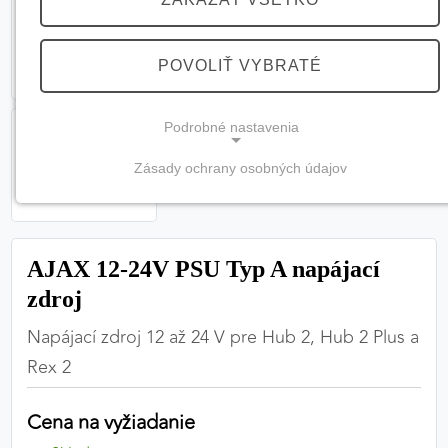
POVOLIŤ VYBRATÉ
Podrobné nastavenia
Zásady ochrany osobných údajov
NEVYHNUTNÉ COOKIES
(vždy aktívne, nemožno vypnúť)
Tieto cookies sú potrebné na správne fungovanie
AJAX 12-24V PSU Typ A napájací
webovej stránky a bez nich by nebolo možné
zdroj
zabezpečiť jej plnú funkčnosť.
Napájací zdroj 12 až 24 V pre Hub 2, Hub 2 Plus a
Nevyhnutné cookies
Rex 2
Cena na vyžiadanie
PREFERENČNÉ COOKIES