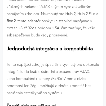
výkon a funkčnosť našich stránok.
kľúčových zariadení AJAX s týmto vysokokvalitným
napájacím zdrojom. Navrhnutý pre
Hub 2, Hub 2 Plus a
Google Analytics
Rex 2
, tento adaptér poskytuje stabilné napájanie v
Poskytovateľ:
Google
rozsahu 8 až 32V s prúdom 1.5A, čím zaisťuje, že vaše
zabezpečenie bude vždy pripravené.
MARKETINGOVÉ COOKIES
Jednoduchá integrácia a kompatibilita
Marketingové cookies sa používajú na sledovanie
správania používateľov naprieč webovými
stránkami. Umožňujú nám a našim partnerom
Tento napájací zdroj je špeciálne vyvinutý pre dokonalú
zobrazovať cielenú a relevantnú reklamu, a to na
integráciu do krabíc ústrední a expanderov AJAX.
našom webe aj v reklamných sieťach tretích strán.
Jeho kompaktné rozmery 98x70x17 mm a nízka
hmotnosť len 26g umožňujú diskrétnu montáž bez
Google Ads
narušenia estetiky vášho systému.
Poskytovateľ:
Google