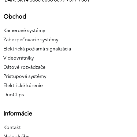
IBAN: SK14 5600 0000 0099 7377 7001
Obchod
Kamerové systémy
Zabezpečovacie systémy
Elektrická požiarná signalizácia
Videovrátniky
Dátové rozvádzače
Prístupové systémy
Elektrické kúrenie
DuoClips
Informácie
Kontakt
Naše služby