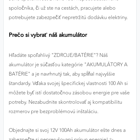
spoločníka, či už ste na cestách, pracujete alebo
potrebujete zabezpečiť nepretržitú dodávku elektriny.
Prečo si vybrať náš akumulátor
Hľadáte spoľahlivý "ZDROJE/BATÉRIE"? Náš
akumulátor je súčasťou kategórie "AKUMULÁTORY A
BATÉRIE" a je navrhnutý tak, aby spĺňal najvyššie
štandardy. Vďaka svojej špecifickej vlastnosti 100 Ah si
môžete byť istí dostatočnou zásobou energie pre vaše
potreby. Nezabudnite skontrolovať aj kompatibilitu
rozmerov pre bezproblémovú inštaláciu.
Objednajte si svoj 12V 100Ah akumulátor ešte dnes a
zabezpečte si neprerušovaný prísun energie! ✨