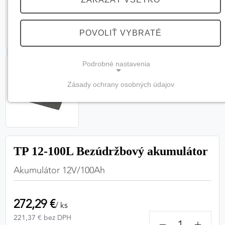
POVOLIŤ VYBRATÉ
Podrobné nastavenia
Zásady ochrany osobných údajov
NEVYHNUTNÉ COOKIES
(vždy aktívne, nemožno vypnúť)
Tieto cookies sú potrebné na správne fungovanie
webovej stránky a bez nich by nebolo možné
TP 12-100L Bezúdržbový akumulátor
zabezpečiť jej plnú funkčnosť.
Akumulátor 12V/100Ah
Nevyhnutné cookies
272,29 €
/ ks
221,37 € bez DPH
PREFERENČNÉ COOKIES
−
+