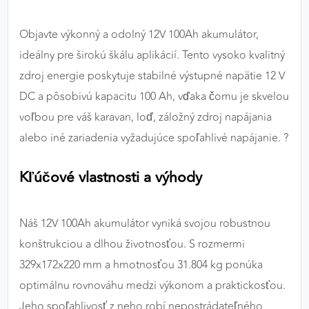
výkon a funkčnosť našich stránok.
Objavte výkonný a odolný 12V 100Ah akumulátor,
Google Analytics
ideálny pre širokú škálu aplikácií. Tento vysoko kvalitný
Poskytovateľ:
Google
zdroj energie poskytuje stabilné výstupné napätie 12 V
DC a pôsobivú kapacitu 100 Ah, vďaka čomu je skvelou
voľbou pre váš karavan, loď, záložný zdroj napájania
MARKETINGOVÉ COOKIES
alebo iné zariadenia vyžadujúce spoľahlivé napájanie. ?
Marketingové cookies sa používajú na sledovanie
správania používateľov naprieč webovými
Kľúčové vlastnosti a výhody
stránkami. Umožňujú nám a našim partnerom
zobrazovať cielenú a relevantnú reklamu, a to na
našom webe aj v reklamných sieťach tretích strán.
Náš 12V 100Ah akumulátor vyniká svojou robustnou
konštrukciou a dlhou životnosťou. S rozmermi
Google Ads
329x172x220 mm a hmotnosťou 31.804 kg ponúka
Poskytovateľ:
Google
optimálnu rovnováhu medzi výkonom a praktickosťou.
Jeho spoľahlivosť z neho robí nepostrádateľného