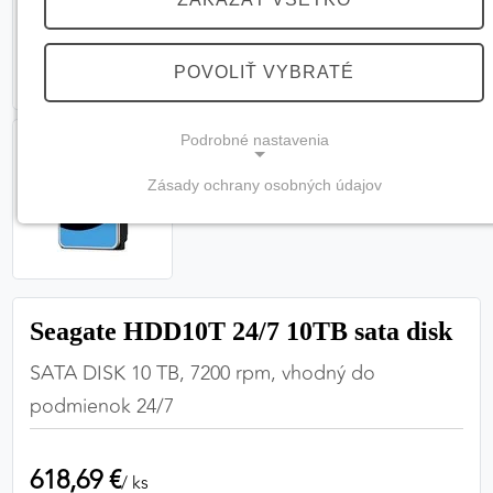
POVOLIŤ VYBRATÉ
Podrobné nastavenia
Zásady ochrany osobných údajov
NEVYHNUTNÉ COOKIES
(vždy aktívne, nemožno vypnúť)
Tieto cookies sú potrebné na správne fungovanie
webovej stránky a bez nich by nebolo možné
Seagate HDD10T 24/7 10TB sata disk
zabezpečiť jej plnú funkčnosť.
SATA DISK 10 TB, 7200 rpm, vhodný do
Nevyhnutné cookies
podmienok 24/7
618,69 €
PREFERENČNÉ COOKIES
/ ks