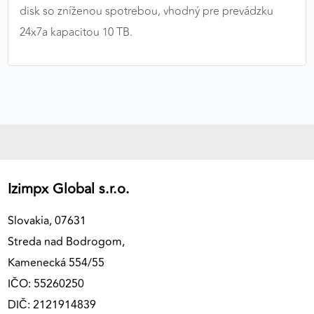
disk so zníženou spotrebou, vhodný pre prevádzku
výkon a funkčnosť našich stránok.
24x7
a kapacitou 10 TB.
Google Analytics
Poskytovateľ:
Google
MARKETINGOVÉ COOKIES
Marketingové cookies sa používajú na sledovanie
správania používateľov naprieč webovými
Izimpx Global s.r.o.
stránkami. Umožňujú nám a našim partnerom
zobrazovať cielenú a relevantnú reklamu, a to na
Slovakia, 07631
našom webe aj v reklamných sieťach tretích strán.
Streda nad Bodrogom,
Google Ads
Kamenecká 554/55
Poskytovateľ:
Google
IČO: 55260250
DIČ: 2121914839