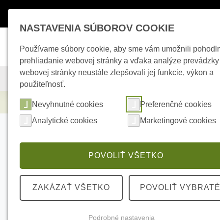
Máte otázky ?
+421 950 242 694
esho
NASTAVENIA SÚBOROV COOKIE
Používame súbory cookie, aby sme vám umožnili pohodl
prehliadanie webovej stránky a vďaka analýze prevádzky
webovej stránky neustále zlepšovali jej funkcie, výkon a
KAMEROVÉ SYSTÉMY
ZABEZPEČOVACIE SYSTÉMY
použiteľnosť.
Kamerové systémy
Passive POE univerzá
Nevyhnutné cookies
Preferenčné cookies
Analytické cookies
Marketingové cookies
POVOLIŤ VŠETKO
ZAKÁZAŤ VŠETKO
POVOLIŤ VYBRAT
Podrobné nastavenia