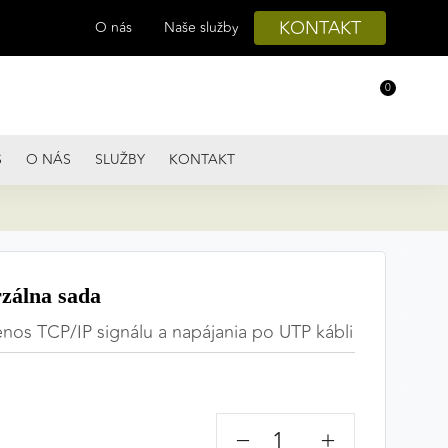
KONTAKT
O nás
Naše služby
0
S
O NÁS
SLUŽBY
KONTAKT
zálna sada
enos TCP/IP signálu a napájania po UTP kábli
−
+