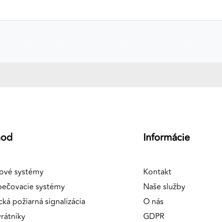
hod
Informácie
ové systémy
Kontakt
pečovacie systémy
Naše služby
cká požiarná signalizácia
O nás
rátniky
GDPR