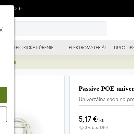
p@izimpx.sk
né
ELEKTRICKÉ KÚRENIE
ELEKTROMATERIÁL
DUOCLIP
lna sada
Passive POE univer
Univerzálna sada na pr
É
5,17 €
/ ks
4,20 € bez DPH