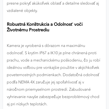
presne pokryť akúkoľvek oblasť a detailne sledovať aj
vzdialené objekty.
Robustná Konštrukcia a Odolnosť voči
Životnému Prostrediu
Kamera je vyrobená s dôrazom na maximálnu
odolnosť. S krytím IP67 a IK10 je plne chránená proti
prachu, vode a mechanickému poškodeniu, čo ju robí
ideálnou voľbou pre vonkajšie použitie v akýchkoľvek
poveternostných podmienkach. Dodatočná odolnosť
podľa NEMA 4X zaručuje jej spoľahlivosť aj v
náročnom priemyselnom prostredí. Zabudované
vyhrievanie navyše zabezpečuje bezproblémový chod
aj pri nízkych teplotách.