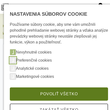
0
NASTAVENIA SÚBOROV COOKIE
Kamerové systémy
Používame súbory cookie, aby sme vám umožnili
HIKVISION iDS-2CD7A46G2/P-IZHSY(6-132mm) 4 Mpx Bullet IP
pohodlné prehliadanie webovej stránky a vďaka analýze
kamera
prevádzky webovej stránky neustále zlepšovali jej
funkcie, výkon a použiteľnosť.
Nevyhnutné cookies
Preferenčné cookies
Analytické cookies
Marketingové cookies
POVOLIŤ VŠETKO
ZAKÁZAŤ VŠETKO