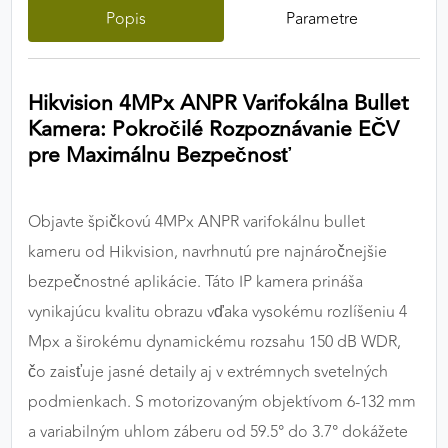
Popis
Parametre
výkon a funkčnosť našich stránok.
Google Analytics
Hikvision 4MPx ANPR Varifokálna Bullet
Poskytovateľ:
Google
Kamera: Pokročilé Rozpoznávanie EČV
pre Maximálnu Bezpečnosť
MARKETINGOVÉ COOKIES
Marketingové cookies sa používajú na sledovanie
Objavte špičkovú 4MPx ANPR varifokálnu bullet
správania používateľov naprieč webovými
kameru od Hikvision, navrhnutú pre najnáročnejšie
stránkami. Umožňujú nám a našim partnerom
bezpečnostné aplikácie. Táto IP kamera prináša
zobrazovať cielenú a relevantnú reklamu, a to na
vynikajúcu kvalitu obrazu vďaka vysokému rozlíšeniu 4
našom webe aj v reklamných sieťach tretích strán.
Mpx a širokému dynamickému rozsahu 150 dB WDR,
Google Ads
čo zaisťuje jasné detaily aj v extrémnych svetelných
podmienkach. S motorizovaným objektívom 6-132 mm
Poskytovateľ:
Google
a variabilným uhlom záberu od 59.5° do 3.7° dokážete