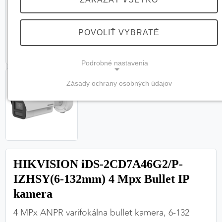
POVOLIŤ VYBRATÉ
Podrobné nastavenia
Zásady ochrany osobných údajov
NEVYHNUTNÉ COOKIES
(vždy aktívne, nemožno vypnúť)
Tieto cookies sú potrebné na správne fungovanie
webovej stránky a bez nich by nebolo možné
zabezpečiť jej plnú funkčnosť.
HIKVISION iDS-2CD7A46G2/P-
Nevyhnutné cookies
IZHSY(6-132mm) 4 Mpx Bullet IP
kamera
4 MPx ANPR varifokálna bullet kamera, 6-132
PREFERENČNÉ COOKIES