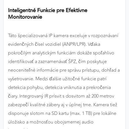
Inteligentné Funkcie pre Efektívne
Monitorovanie
Táto špecializovaná IP kamera exceluje v rozpoznávaní
evidenčných čísel vozidiel (ANPR/LPR). Vďaka
pokročilým analytickým funkciám dokáže spoľahlivo
identifikovať a zaznamenávať ŠPZ, čím poskytuje
neoceniteľné informácie pre správu prístupu, dohľad a
vyšetrovanie. Medzi ďalšie užitočné funkcie patrí
detekcia pohybu, detekcia vniknutia a prekročenia
čiary. Integrovaný IR prísvit s dosvitom až 200 metrov
zabezpečí kvalitné zábery aj v úplnej tme. Kamera tiež
disponuje slotom na SD kartu (max. 1 TB) pre lokálne
úložisko a možnosťou obojsmernej audio