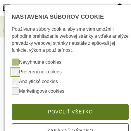
0
NASTAVENIA SÚBOROV COOKIE
Kamerové systémy
Používame súbory cookie, aby sme vám umožnili
HIKVISION HM-TD2638-8/G0/T1Y Bi-spectrálna bullet IP kamera
pohodlné prehliadanie webovej stránky a vďaka analýze
prevádzky webovej stránky neustále zlepšovali jej
funkcie, výkon a použiteľnosť.
Nevyhnutné cookies
Preferenčné cookies
Analytické cookies
Marketingové cookies
POVOLIŤ VŠETKO
ZAKÁZAŤ VŠETKO