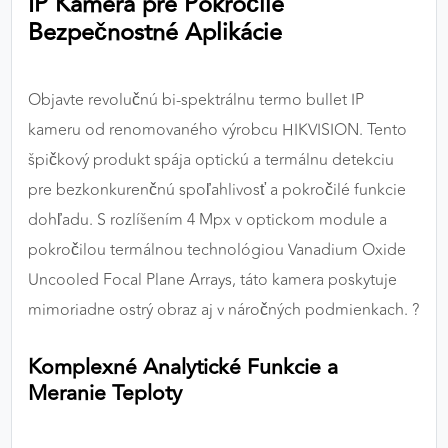
IP Kamera pre Pokročilé
výkon a funkčnosť našich stránok.
Bezpečnostné Aplikácie
Google Analytics
Objavte revolučnú bi-spektrálnu termo bullet IP
Poskytovateľ:
Google
kameru od renomovaného výrobcu HIKVISION. Tento
špičkový produkt spája optickú a termálnu detekciu
pre bezkonkurenčnú spoľahlivosť a pokročilé funkcie
MARKETINGOVÉ COOKIES
Marketingové cookies sa používajú na sledovanie
dohľadu. S rozlíšením 4 Mpx v optickom module a
správania používateľov naprieč webovými
pokročilou termálnou technológiou Vanadium Oxide
stránkami. Umožňujú nám a našim partnerom
Uncooled Focal Plane Arrays, táto kamera poskytuje
zobrazovať cielenú a relevantnú reklamu, a to na
mimoriadne ostrý obraz aj v náročných podmienkach. ?
našom webe aj v reklamných sieťach tretích strán.
Komplexné Analytické Funkcie a
Google Ads
Meranie Teploty
Poskytovateľ:
Google