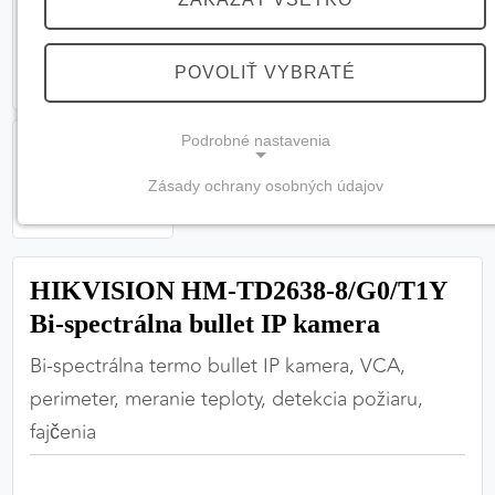
POVOLIŤ VYBRATÉ
Podrobné nastavenia
Zásady ochrany osobných údajov
NEVYHNUTNÉ COOKIES
(vždy aktívne, nemožno vypnúť)
Tieto cookies sú potrebné na správne fungovanie
HIKVISION HM-TD2638-8/G0/T1Y
webovej stránky a bez nich by nebolo možné
Bi-spectrálna bullet IP kamera
zabezpečiť jej plnú funkčnosť.
Bi-spectrálna termo bullet IP kamera, VCA,
Nevyhnutné cookies
perimeter, meranie teploty, detekcia požiaru,
fajčenia
PREFERENČNÉ COOKIES