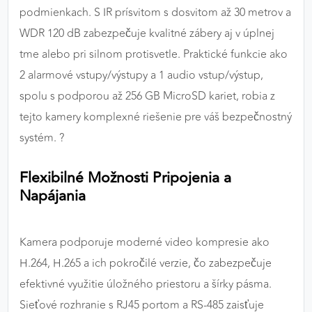
podmienkach. S IR prísvitom s dosvitom až 30 metrov a
WDR 120 dB zabezpečuje kvalitné zábery aj v úplnej
tme alebo pri silnom protisvetle. Praktické funkcie ako
2 alarmové vstupy/výstupy a 1 audio vstup/výstup,
spolu s podporou až 256 GB MicroSD kariet, robia z
tejto kamery komplexné riešenie pre váš bezpečnostný
systém. ?️
Flexibilné Možnosti Pripojenia a
Napájania
Kamera podporuje moderné video kompresie ako
H.264, H.265 a ich pokročilé verzie, čo zabezpečuje
efektivné využitie úložného priestoru a šírky pásma.
Sieťové rozhranie s RJ45 portom a RS-485 zaisťuje