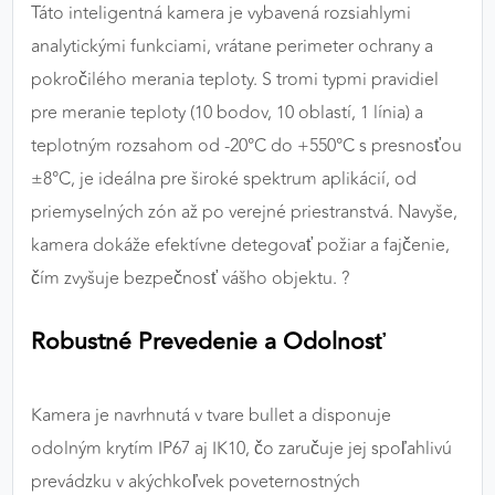
Táto inteligentná kamera je vybavená rozsiahlymi
analytickými funkciami, vrátane perimeter ochrany a
pokročilého merania teploty. S tromi typmi pravidiel
pre meranie teploty (10 bodov, 10 oblastí, 1 línia) a
teplotným rozsahom od -20°C do +550°C s presnosťou
±8°C, je ideálna pre široké spektrum aplikácií, od
priemyselných zón až po verejné priestranstvá. Navyše,
kamera dokáže efektívne detegovať požiar a fajčenie,
čím zvyšuje bezpečnosť vášho objektu. ?
Robustné Prevedenie a Odolnosť
Kamera je navrhnutá v tvare bullet a disponuje
odolným krytím IP67 aj IK10, čo zaručuje jej spoľahlivú
prevádzku v akýchkoľvek poveternostných