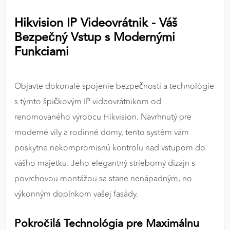
výkon a funkčnosť našich stránok.
Hikvision IP Videovrátnik - Váš
Bezpečný Vstup s Modernými
Google Analytics
Funkciami
Poskytovateľ:
Google
Objavte dokonalé spojenie bezpečnosti a technológie
MARKETINGOVÉ COOKIES
s týmto špičkovým IP videovrátnikom od
Marketingové cookies sa používajú na sledovanie
renomovaného výrobcu Hikvision. Navrhnutý pre
správania používateľov naprieč webovými
moderné vily a rodinné domy, tento systém vám
stránkami. Umožňujú nám a našim partnerom
poskytne nekompromisnú kontrolu nad vstupom do
zobrazovať cielenú a relevantnú reklamu, a to na
našom webe aj v reklamných sieťach tretích strán.
vášho majetku. Jeho elegantný strieborný dizajn s
povrchovou montážou sa stane nenápadným, no
Google Ads
výkonným doplnkom vašej fasády.
Poskytovateľ:
Google
Pokročilá Technológia pre Maximálnu