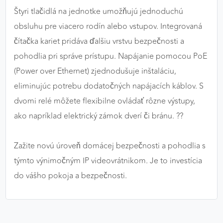
Štyri tlačidlá na jednotke umožňujú jednoduchú
obsluhu pre viacero rodín alebo vstupov. Integrovaná
čítačka kariet pridáva ďalšiu vrstvu bezpečnosti a
pohodlia pri správe prístupu. Napájanie pomocou PoE
(Power over Ethernet) zjednodušuje inštaláciu,
eliminujúc potrebu dodatočných napájacích káblov. S
dvomi relé môžete flexibilne ovládať rôzne výstupy,
ako napríklad elektrický zámok dverí či bránu. ??
Zažite novú úroveň domácej bezpečnosti a pohodlia s
týmto výnimočným IP videovrátnikom. Je to investícia
do vášho pokoja a bezpečnosti.