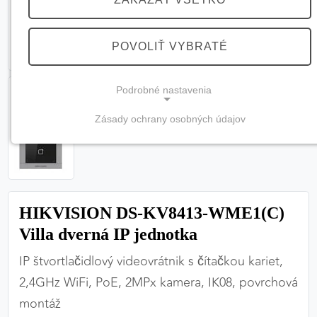
POVOLIŤ VYBRATÉ
Podrobné nastavenia
Zásady ochrany osobných údajov
NEVYHNUTNÉ COOKIES
(vždy aktívne, nemožno vypnúť)
Tieto cookies sú potrebné na správne fungovanie
webovej stránky a bez nich by nebolo možné
HIKVISION DS-KV8413-WME1(C)
zabezpečiť jej plnú funkčnosť.
Villa dverná IP jednotka
Nevyhnutné cookies
IP štvortlačidlový videovrátnik s čítačkou kariet,
2,4GHz WiFi, PoE, 2MPx kamera, IK08, povrchová
montáž
PREFERENČNÉ COOKIES