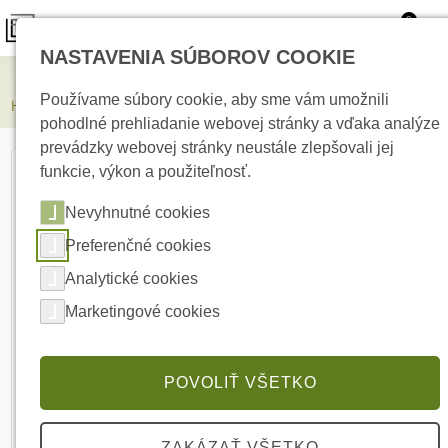
0
NASTAVENIA SÚBOROV COOKIE
Kamerové systémy
Používame súbory cookie, aby sme vám umožnili
HIKVISION DS-KV8413-WME1(C) Villa dverná IP jednotka
pohodlné prehliadanie webovej stránky a vďaka analýze
prevádzky webovej stránky neustále zlepšovali jej
funkcie, výkon a použiteľnosť.
Nevyhnutné cookies
Preferenčné cookies
Analytické cookies
Marketingové cookies
POVOLIŤ VŠETKO
ZAKÁZAŤ VŠETKO