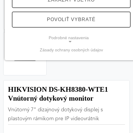
POVOLIŤ VYBRATÉ
Podrobné nastavenia
Zásady ochrany osobných údajov
NEVYHNUTNÉ COOKIES
(vždy aktívne, nemožno vypnúť)
Tieto cookies sú potrebné na správne fungovanie
webovej stránky a bez nich by nebolo možné
HIKVISION DS-KH8380-WTE1
zabezpečiť jej plnú funkčnosť.
Vnútorný dotykový monitor
Nevyhnutné cookies
Vnútorný 7" dizajnový dotykový displej s
plastovým rámikom pre IP videovrátnik
PREFERENČNÉ COOKIES