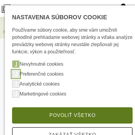
0
NASTAVENIA SÚBOROV COOKIE
Kamerové systémy
Používame súbory cookie, aby sme vám umožnili
HIKVISION DS-KH8380-WTE1 Vnútorný dotykový monitor
pohodlné prehliadanie webovej stránky a vďaka analýze
prevádzky webovej stránky neustále zlepšovali jej
funkcie, výkon a použiteľnosť.
Nevyhnutné cookies
Preferenčné cookies
Analytické cookies
Marketingové cookies
POVOLIŤ VŠETKO
ZAKÁZAŤ VŠETKO