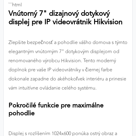
```html
výkon a funkčnosť našich stránok.
Vnútorný 7" dizajnový dotykový
displej pre IP videovrátnik Hikvision
Google Analytics
Poskytovateľ:
Google
Zlepšite bezpečnosť a pohodlie vášho domova s týmto
elegantným vnútorným 7" dotykovým displejom od
MARKETINGOVÉ COOKIES
renomovaného výrobcu Hikvision. Tento moderný
Marketingové cookies sa používajú na sledovanie
doplnok pre vaše IP videovrátniky v čiernej farbe
správania používateľov naprieč webovými
dokonale zapadne do akéhokoľvek interiéru a prinesie
stránkami. Umožňujú nám a našim partnerom
vám intuitívne ovládanie celého systému.
zobrazovať cielenú a relevantnú reklamu, a to na
našom webe aj v reklamných sieťach tretích strán.
Pokročilé funkcie pre maximálne
Google Ads
pohodlie
Poskytovateľ:
Google
Displej s rozlíšením 1024x600 ponúka ostrý obraz a