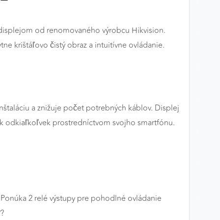
 displejom od renomovaného výrobcu Hikvision.
e krištáľovo čistý obraz a intuitívne ovládanie.
štaláciu a znižuje počet potrebných káblov. Displej
ik odkiaľkoľvek prostredníctvom svojho smartfónu.
 Ponúka 2 relé výstupy pre pohodlné ovládanie
??