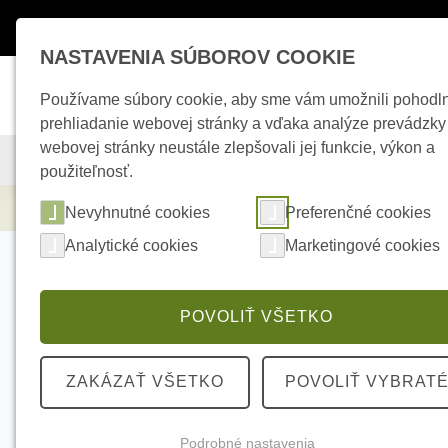
Máte otázky ?
+421 950 242 694
esho
NASTAVENIA SÚBOROV COOKIE
Používame súbory cookie, aby sme vám umožnili pohodl
prehliadanie webovej stránky a vďaka analýze prevádzky
webovej stránky neustále zlepšovali jej funkcie, výkon a
KAMEROVÉ SYSTÉMY
ZABEZPEČOVACIE SYSTÉMY
použiteľnosť.
Kamerové systémy
HIKVISION DS-KH6320
Nevyhnutné cookies
Preferenčné cookies
Analytické cookies
Marketingové cookies
POVOLIŤ VŠETKO
ZAKÁZAŤ VŠETKO
POVOLIŤ VYBRAT
Podrobné nastavenia