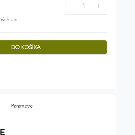
−
+
ných dní
Parametre
oE