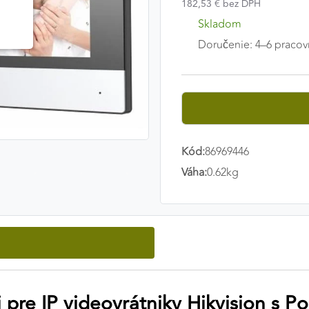
182,53 € bez DPH
Skladom
Doručenie: 4–6 pracov
Kód:
86969446
Váha:
0.62kg
 pre IP videovrátniky Hikvision s P