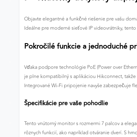
Preferenčné cookies
Objavte elegantné a funkčné riešenie pre vašu do
Ideálne pre moderné sieťové IP videovrátniky, tento 
ANALYTICKÉ COOKIES
Pokročilé funkcie a jednoduché pr
Analytické cookies nám umožňujú meranie výkonu
nášho webu. Ich pomocou určujeme počet návštev a
zdroje návštev našich webových stránok. Dáta získané
pomocou týchto cookies spracovávame anonymne a
Vďaka podpore technológie PoE (Power over Ethernet
súhrnne, bez použitia identifikátorov, ktoré ukazujú na
je plne kompatibilný s aplikáciou Hikconnect, takž
konkrétnych používateľov nášho webu. Vďaka týmto
Integrované Wi-Fi pripojenie navyše zabezpečuje flex
cookies môžeme optimalizovať výkon a funkčnosť
našich stránok.
Špecifikácie pre vaše pohodlie
Google Analytics
Poskytovateľ:
Google
Tento vnútorný monitor s rozmermi 7 palcov a elega
rôznych funkcií, ako napríklad otváranie dverí. S hm