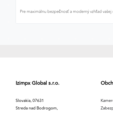
MARKETINGOVÉ COOKIES
Pre maximálnu bezpečnosť a moderný vzhľad vašej ne
Marketingové cookies sa používajú na sledovanie
správania používateľov naprieč webovými stránkami.
Umožňujú nám a našim partnerom zobrazovať cielenú 
relevantnú reklamu, a to na našom webe aj v
reklamných sieťach tretích strán.
Google Ads
Poskytovateľ:
Google
Izimpx Global s.r.o.
Obc
Slovakia, 07631
Kamer
Streda nad Bodrogom,
Zabez