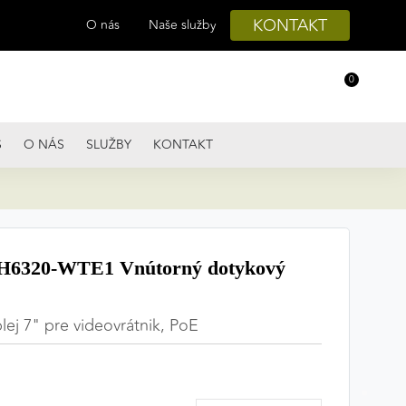
KONTAKT
O nás
Naše služby
0
S
O NÁS
SLUŽBY
KONTAKT
6320-WTE1 Vnútorný dotykový
lej 7" pre videovrátnik, PoE