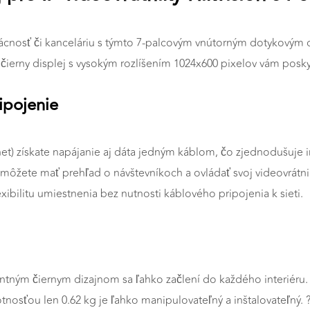
mácnosť či kanceláriu s týmto 7-palcovým vnútorným dotykovým
čierny displej s vysokým rozlíšením 1024x600 pixelov vám poskytn
ipojenie
) získate napájanie aj dáta jedným káblom, čo zjednodušuje in
e môžete mať prehľad o návštevníkoch a ovládať svoj videovrátn
ibilitu umiestnenia bez nutnosti káblového pripojenia k sieti.
ntným čiernym dizajnom sa ľahko začlení do každého interiéru.
otnosťou len 0.62 kg je ľahko manipulovateľný a inštalovateľný. 