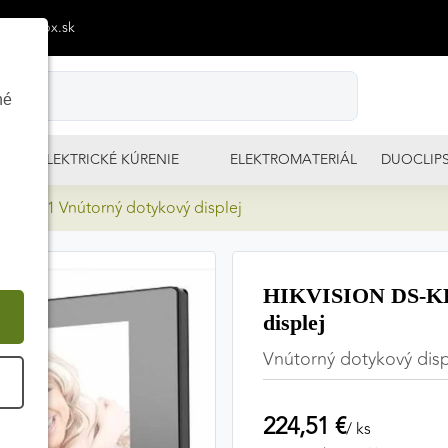
p@izimpx.sk
né
ELEKTRICKÉ KÚRENIE
ELEKTROMATERIÁL
DUOCLIP
-WTE1 Vnútorný dotykový displej
HIKVISION DS-KH
displej
Vnútorný dotykový disp
É
224,51 €
/ ks