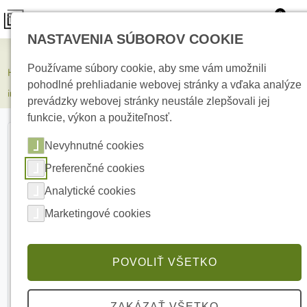
0
NASTAVENIA SÚBOROV COOKIE
Kamerové systémy
Používame súbory cookie, aby sme vám umožnili
HIKVISION DS-KD8003Y-IME2 Dvojvodičový modulárny IP video-
pohodlné prehliadanie webovej stránky a vďaka analýze
intercom
prevádzky webovej stránky neustále zlepšovali jej
funkcie, výkon a použiteľnosť.
Nevyhnutné cookies
Preferenčné cookies
Analytické cookies
Marketingové cookies
POVOLIŤ VŠETKO
ZAKÁZAŤ VŠETKO