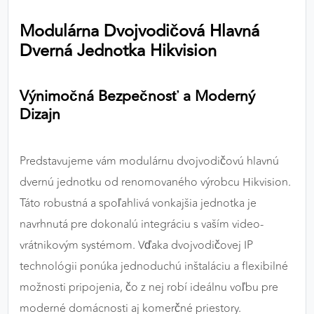
výkon a funkčnosť našich stránok.
Modulárna Dvojvodičová Hlavná
Dverná Jednotka Hikvision
Google Analytics
Poskytovateľ:
Google
Výnimočná Bezpečnosť a Moderný
Dizajn
MARKETINGOVÉ COOKIES
Marketingové cookies sa používajú na sledovanie
Predstavujeme vám modulárnu dvojvodičovú hlavnú
správania používateľov naprieč webovými
dvernú jednotku od renomovaného výrobcu Hikvision.
stránkami. Umožňujú nám a našim partnerom
Táto robustná a spoľahlivá vonkajšia jednotka je
zobrazovať cielenú a relevantnú reklamu, a to na
našom webe aj v reklamných sieťach tretích strán.
navrhnutá pre dokonalú integráciu s vaším video-
vrátnikovým systémom. Vďaka dvojvodičovej IP
Google Ads
technológii ponúka jednoduchú inštaláciu a flexibilné
Poskytovateľ:
Google
možnosti pripojenia, čo z nej robí ideálnu voľbu pre
moderné domácnosti aj komerčné priestory.