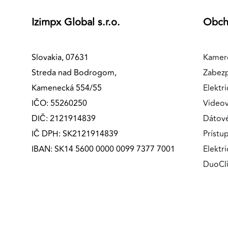
Izimpx Global s.r.o.
Obc
Slovakia, 07631
Kamer
Streda nad Bodrogom,
Zabez
Kamenecká 554/55
Elektri
IČO: 55260250
Videov
DIČ: 2121914839
Dátov
IČ DPH: SK2121914839
Prístu
IBAN: SK14 5600 0000 0099 7377 7001
Elektr
DuoCl