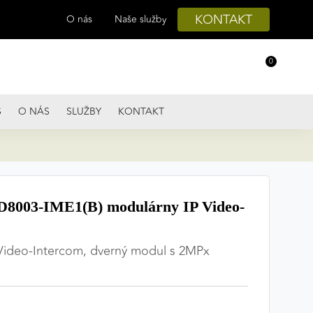
KONTAKT
O nás
Naše služby
0
S
O NÁS
SLUŽBY
KONTAKT
003-IME1(B) modulárny IP Video-
 Video-Intercom, dverný modul s 2MPx