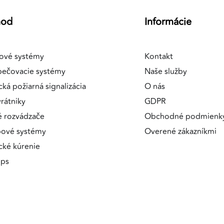
hod
Informácie
ové systémy
Kontakt
pečovacie systémy
Naše služby
cká požiarná signalizácia
O nás
rátniky
GDPR
é rozvádzače
Obchodné podmienk
pové systémy
Overené zákazníkmi
ické kúrenie
ips