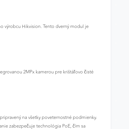
 výrobcu Hikvision. Tento dverný modul je
ntegrovanou 2MPx kamerou pre krištáľovo čisté
e pripravený na všetky poveternostné podmienky.
ájanie zabezpečuje technológia PoE, čím sa