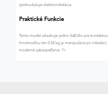
zjednodušuje elektroinštalácia.
MARKETINGOVÉ COOKIES
Marketingové cookies sa používajú na sledovanie
Praktické Funkcie
správania používateľov naprieč webovými stránkami.
Umožňujú nám a našim partnerom zobrazovať cielenú 
relevantnú reklamu, a to na našom webe aj v
Tento model obsahuje jedno tlačidlo pre kontaktovan
reklamných sieťach tretích strán.
hmotnosťou len 0.54 kg je manipulácia pri inštaláci
moderné zabezpečenie. ?✨
Google Ads
Poskytovateľ:
Google