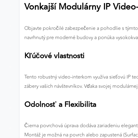
Vonkajší Modulárny IP Video
Preferenčné cookies
Objavte pokročilé zabezpečenie a pohodlie s týmt
ANALYTICKÉ COOKIES
navrhnutý pre moderné budovy a ponúka vysokokvali
Analytické cookies nám umožňujú meranie výkonu
nášho webu. Ich pomocou určujeme počet návštev a
Kľúčové vlastnosti
zdroje návštev našich webových stránok. Dáta získané
pomocou týchto cookies spracovávame anonymne a
súhrnne, bez použitia identifikátorov, ktoré ukazujú na
Tento robustný video-interkom využíva sieťovú IP t
konkrétnych používateľov nášho webu. Vďaka týmto
zábery vašich návštevníkov. Vďaka svojej modulárne
cookies môžeme optimalizovať výkon a funkčnosť
našich stránok.
Odolnosť a Flexibilita
Google Analytics
Poskytovateľ:
Google
Čierna povrchová úprava dodáva zariadeniu elegantn
Montáž je možná na povrch alebo zapustená (Surface/