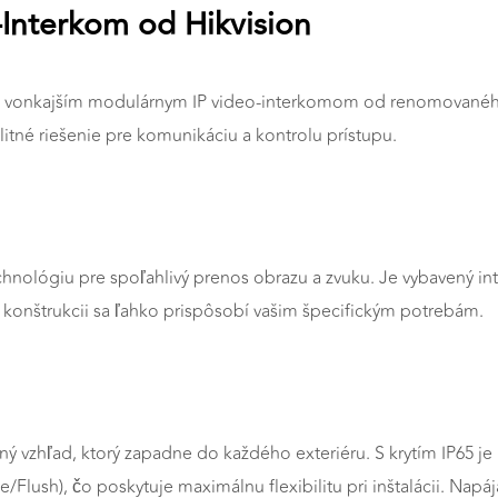
-Interkom od Hikvision
o vonkajším modulárnym IP video-interkomom od renomovaného
tné riešenie pre komunikáciu a kontrolu prístupu.
echnológiu pre spoľahlivý prenos obrazu a zvuku. Je vybavený i
j konštrukcii sa ľahko prispôsobí vašim špecifickým potrebám.
ý vzhľad, ktorý zapadne do každého exteriéru. S krytím IP65 j
Flush), čo poskytuje maximálnu flexibilitu pri inštalácii. Nap