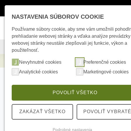
Máte otázky ?
+421 950 242 694
esho
NASTAVENIA SÚBOROV COOKIE
Používame súbory cookie, aby sme vám umožnili pohodl
prehliadanie webovej stránky a vďaka analýze prevádzky
webovej stránky neustále zlepšovali jej funkcie, výkon a
KAMEROVÉ SYSTÉMY
ZABEZPEČOVACIE SYSTÉMY
použiteľnosť.
Kamerové systémy
HIKVISION DS-KD8003
Nevyhnutné cookies
Preferenčné cookies
Analytické cookies
Marketingové cookies
POVOLIŤ VŠETKO
ZAKÁZAŤ VŠETKO
POVOLIŤ VYBRAT
Podrobné nastavenia