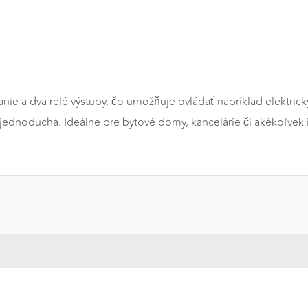
a
ie a dva relé výstupy, čo umožňuje ovládať napríklad elektrick
i jednoduchá. Ideálne pre bytové domy, kancelárie či akékoľvek