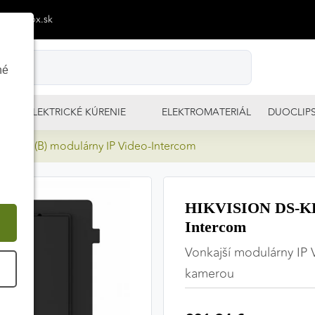
p@izimpx.sk
né
ELEKTRICKÉ KÚRENIE
ELEKTROMATERIÁL
DUOCLIP
-IME1(B) modulárny IP Video-Intercom
HIKVISION DS-KD8
Intercom
Vonkajší modulárny IP
É
kamerou