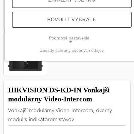
POVOLIŤ VYBRATÉ
Podrobné nastavenia
Zásady ochrany osobných údajov
NEVYHNUTNÉ COOKIES
(vždy aktívne, nemožno vypnúť)
Tieto cookies sú potrebné na správne fungovanie
webovej stránky a bez nich by nebolo možné
HIKVISION DS-KD-IN Vonkajší
zabezpečiť jej plnú funkčnosť.
modulárny Video-Intercom
Nevyhnutné cookies
Vonkajší modulárny Video-Intercom, dverný
modul s indikátorom stavov
PREFERENČNÉ COOKIES