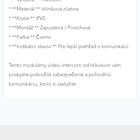
* **Materiál:** Hliníková zliatina
* **Krytie:** IP65
* **Montáž:** Zapustená / Povrchová
* **Farba:** Čierna
* **Indikátor stavov:** Pre lepší prehľad o komunikácii
Tento modulárny video-intercom od Hikvision vám
poskytne pokročilé zabezpečenie a pohodlnú
komunikáciu, ktorú si zaslúžite.