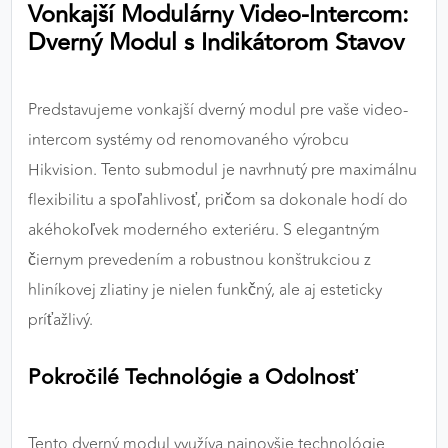
Vonkajší Modulárny Video-Intercom:
výkon a funkčnosť našich stránok.
Dverný Modul s Indikátorom Stavov
Google Analytics
Poskytovateľ:
Google
Predstavujeme vonkajší dverný modul pre vaše video-
intercom systémy od renomovaného výrobcu
Hikvision. Tento submodul je navrhnutý pre maximálnu
MARKETINGOVÉ COOKIES
flexibilitu a spoľahlivosť, pričom sa dokonale hodí do
Marketingové cookies sa používajú na sledovanie
akéhokoľvek moderného exteriéru. S elegantným
správania používateľov naprieč webovými
čiernym prevedením a robustnou konštrukciou z
stránkami. Umožňujú nám a našim partnerom
hliníkovej zliatiny je nielen funkčný, ale aj esteticky
zobrazovať cielenú a relevantnú reklamu, a to na
našom webe aj v reklamných sieťach tretích strán.
príťažlivý.
Google Ads
Pokročilé Technológie a Odolnosť
Poskytovateľ:
Google
Tento dverný modul využíva najnovšie technológie