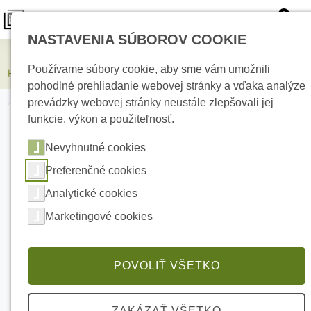
0
NASTAVENIA SÚBOROV COOKIE
Kamerové systémy
Používame súbory cookie, aby sme vám umožnili
HIKVISION DS-KD-IN Vonkajší modulárny Video-Intercom
pohodlné prehliadanie webovej stránky a vďaka analýze
prevádzky webovej stránky neustále zlepšovali jej
funkcie, výkon a použiteľnosť.
Nevyhnutné cookies
Preferenčné cookies
Analytické cookies
Marketingové cookies
POVOLIŤ VŠETKO
ZAKÁZAŤ VŠETKO