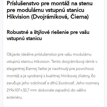
Príslušenstvo pre montáž na stenu
výkon a funkčnosť našich stránok.
pre modulárnu vstupnú stanicu
Hikvision (Dvojrámiková, Čierna)
Google Analytics
Poskytovateľ:
Google
Robustné a štýlové riešenie pre vašu
vstupnú stanicu
MARKETINGOVÉ COOKIES
Marketingové cookies sa používajú na sledovanie
Objavte ideálne príslušenstvo pre vašu modulárnu
správania používateľov naprieč webovými
vstupnú stanicu Hikvision. Tento dvojrámikový rámik v
stránkami. Umožňujú nám a našim partnerom
elegantnej čiernej farbe je navrhnutý pre povrchovú
zobrazovať cielenú a relevantnú reklamu, a to na
našom webe aj v reklamných sieťach tretích strán.
montáž a je vyrobený z kvalitnej hliníkovej zliatiny, čo
zaručuje jeho odolnosť a dlhú životnosť. Jeho rozmery
Google Ads
219x107×32,7 mm dokonale zapadnú do vášho
Poskytovateľ:
Google
exteriéru.