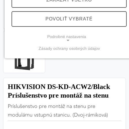
POVOLIŤ VYBRATÉ
Podrobné nastavenia
Zásady ochrany osobných údajov
NEVYHNUTNÉ COOKIES
(vždy aktívne, nemožno vypnúť)
Tieto cookies sú potrebné na správne fungovanie
webovej stránky a bez nich by nebolo možné
HIKVISION DS-KD-ACW2/Black
zabezpečiť jej plnú funkčnosť.
Príslušenstvo pre montáž na stenu
Nevyhnutné cookies
Príslušenstvo pre montáž na stenu pre
modulárnu vstupnú stanicu. (Dvoj-rámiková)
PREFERENČNÉ COOKIES