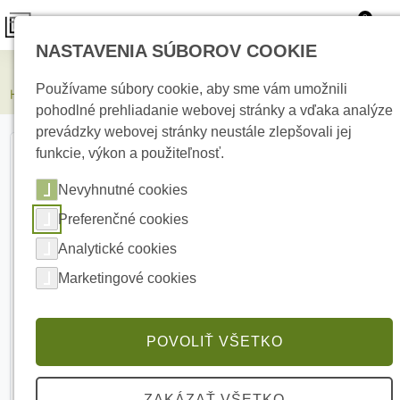
0
NASTAVENIA SÚBOROV COOKIE
Kamerové systémy
Používame súbory cookie, aby sme vám umožnili
HIKVISION DS-KD-ACW2/Black Príslušenstvo pre montáž na stenu
pohodlné prehliadanie webovej stránky a vďaka analýze
prevádzky webovej stránky neustále zlepšovali jej
funkcie, výkon a použiteľnosť.
Nevyhnutné cookies
Preferenčné cookies
Analytické cookies
Marketingové cookies
POVOLIŤ VŠETKO
ZAKÁZAŤ VŠETKO