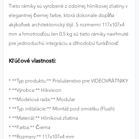
Tieto rámiky sú vyrobené z odolnej hliníkovej zliatiny v
elegantnej čiernej farbe, ktorá dokonale dopĺňa
akýkoľvek architektonický štýl. S rozmermi 117x107x4
mm a hmotnosťou len 0.5 kg sú tieto rámiky navrhnuté
pre jednoduchú integráciu a dlhodobú funkčnosť.
Kľúčové vlastnosti:
* **Typ produktu:** Príslušenstvo pre VIDEOVRÁTNIKY
* **Výrobca:** Hikvision
* **Modelová rada:** Modular
* **Typ inštalácie:** Montáž pod omietku (Flush)
* **Materiál:** Hliníková zliatina
* **Farba:** Čierna
* **Rozmery:** 117x107x4 mm