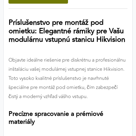
výkon a funkčnosť našich stránok.
Príslušenstvo pre montáž pod
Google Analytics
omietku: Elegantné rámiky pre Vašu
Poskytovateľ:
Google
modulárnu vstupnú stanicu Hikvision
MARKETINGOVÉ COOKIES
Objavte ideálne riešenie pre diskrétnu a profesionálnu
Marketingové cookies sa používajú na sledovanie
inštaláciu vašej modulárnej vstupnej stanice Hikvision.
správania používateľov naprieč webovými
Toto vysoko kvalitné príslušenstvo je navrhnuté
stránkami. Umožňujú nám a našim partnerom
špeciálne pre montáž pod omietku, čím zabezpečí
zobrazovať cielenú a relevantnú reklamu, a to na
našom webe aj v reklamných sieťach tretích strán.
čistý a moderný vzhľad vášho vstupu.
Google Ads
Precízne spracovanie a prémiové
materiály
Poskytovateľ:
Google