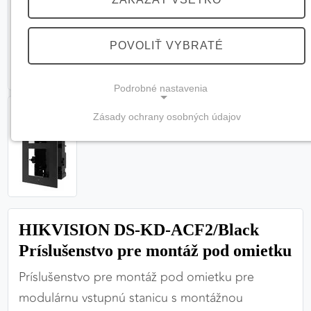
POVOLIŤ VYBRATÉ
Podrobné nastavenia
Zásady ochrany osobných údajov
NEVYHNUTNÉ COOKIES
(vždy aktívne, nemožno vypnúť)
Tieto cookies sú potrebné na správne fungovanie
webovej stránky a bez nich by nebolo možné
zabezpečiť jej plnú funkčnosť.
HIKVISION DS-KD-ACF2/Black
Nevyhnutné cookies
Príslušenstvo pre montáž pod omietku
Príslušenstvo pre montáž pod omietku pre
modulárnu vstupnú stanicu s montážnou
PREFERENČNÉ COOKIES