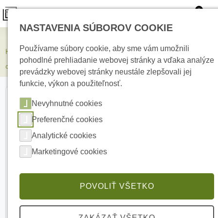
0
NASTAVENIA SÚBOROV COOKIE
Kamerové systémy
Používame súbory cookie, aby sme vám umožnili
HIKVISION DS-KD-ACF2/Black Príslušenstvo pre montáž pod
pohodlné prehliadanie webovej stránky a vďaka analýze
omietku
prevádzky webovej stránky neustále zlepšovali jej
funkcie, výkon a použiteľnosť.
Nevyhnutné cookies
Preferenčné cookies
Analytické cookies
Marketingové cookies
POVOLIŤ VŠETKO
ZAKÁZAŤ VŠETKO