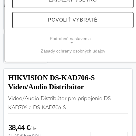
POVOLIŤ VYBRATÉ
Podrobné nastavenia
Zásady ochrany osobných údajov
NEVYHNUTNÉ COOKIES
(vždy aktívne, nemožno vypnúť)
HIKVISION DS-KAD706-S
Tieto cookies sú potrebné na správne fungovanie
webovej stránky a bez nich by nebolo možné
Video/Audio Distribútor
zabezpečiť jej plnú funkčnosť.
Video/Audio Distribútor pre pripojenie DS-
KAD706 a DS-KAD706-S
Nevyhnutné cookies
38,44 €
/ ks
PREFERENČNÉ COOKIES