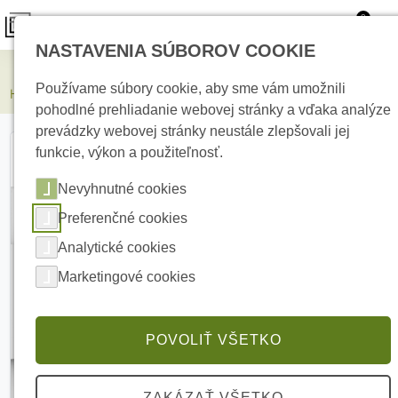
0
NASTAVENIA SÚBOROV COOKIE
Kamerové systémy
Používame súbory cookie, aby sme vám umožnili
HIKVISION DS-KAD706-S Video/Audio Distribútor
pohodlné prehliadanie webovej stránky a vďaka analýze
prevádzky webovej stránky neustále zlepšovali jej
funkcie, výkon a použiteľnosť.
Nevyhnutné cookies
Preferenčné cookies
Analytické cookies
Marketingové cookies
POVOLIŤ VŠETKO
ZAKÁZAŤ VŠETKO