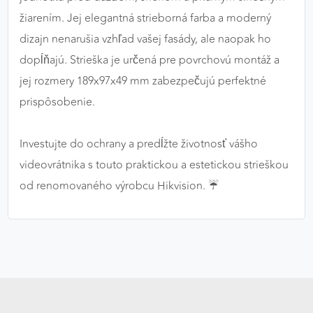
žiarením. Jej elegantná strieborná farba a moderný
dizajn nenarušia vzhľad vašej fasády, ale naopak ho
dopĺňajú. Strieška je určená pre povrchovú montáž a
jej rozmery 189x97x49 mm zabezpečujú perfektné
prispôsobenie.
Investujte do ochrany a predĺžte životnosť vášho
videovrátnika s touto praktickou a estetickou strieškou
od renomovaného výrobcu Hikvision. ☔️