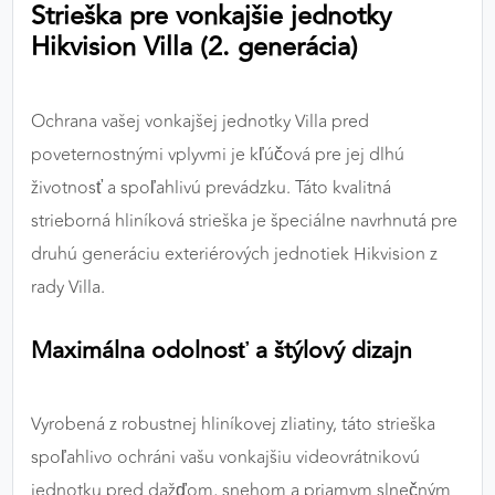
Strieška pre vonkajšie jednotky
výkon a funkčnosť našich stránok.
Hikvision Villa (2. generácia)
Google Analytics
Poskytovateľ:
Google
Ochrana vašej vonkajšej jednotky Villa pred
poveternostnými vplyvmi je kľúčová pre jej dlhú
životnosť a spoľahlivú prevádzku. Táto kvalitná
MARKETINGOVÉ COOKIES
strieborná hliníková strieška je špeciálne navrhnutá pre
Marketingové cookies sa používajú na sledovanie
druhú generáciu exteriérových jednotiek Hikvision z
správania používateľov naprieč webovými
rady Villa.
stránkami. Umožňujú nám a našim partnerom
zobrazovať cielenú a relevantnú reklamu, a to na
Maximálna odolnosť a štýlový dizajn
našom webe aj v reklamných sieťach tretích strán.
Google Ads
Vyrobená z robustnej hliníkovej zliatiny, táto strieška
Poskytovateľ:
Google
spoľahlivo ochráni vašu vonkajšiu videovrátnikovú
jednotku pred dažďom, snehom a priamym slnečným