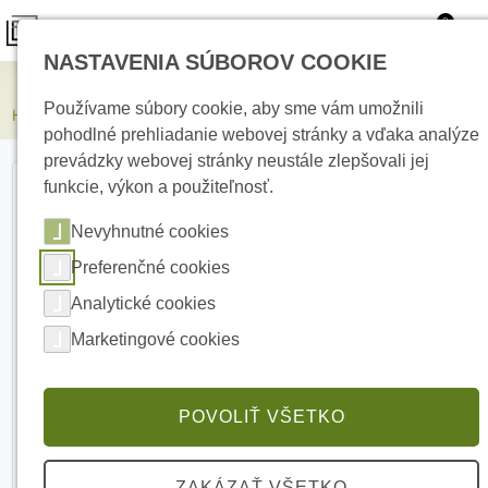
0
NASTAVENIA SÚBOROV COOKIE
Kamerové systémy
Používame súbory cookie, aby sme vám umožnili
HIKVISION DS-KABV8113-RS/SURFACE Strieška
pohodlné prehliadanie webovej stránky a vďaka analýze
prevádzky webovej stránky neustále zlepšovali jej
funkcie, výkon a použiteľnosť.
Nevyhnutné cookies
Preferenčné cookies
Analytické cookies
Marketingové cookies
POVOLIŤ VŠETKO
ZAKÁZAŤ VŠETKO